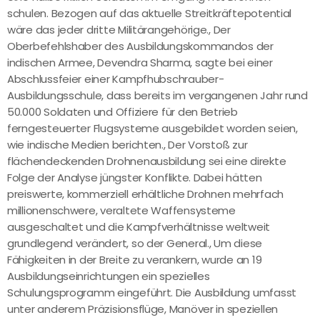
schulen. Bezogen auf das aktuelle Streitkräftepotential
wäre das jeder dritte Militärangehörige., Der
Oberbefehlshaber des Ausbildungskommandos der
indischen Armee, Devendra Sharma, sagte bei einer
Abschlussfeier einer Kampfhubschrauber-
Ausbildungsschule, dass bereits im vergangenen Jahr rund
50.000 Soldaten und Offiziere für den Betrieb
ferngesteuerter Flugsysteme ausgebildet worden seien,
wie indische Medien berichten., Der Vorstoß zur
flächendeckenden Drohnenausbildung sei eine direkte
Folge der Analyse jüngster Konflikte. Dabei hätten
preiswerte, kommerziell erhältliche Drohnen mehrfach
millionenschwere, veraltete Waffensysteme
ausgeschaltet und die Kampfverhältnisse weltweit
grundlegend verändert, so der General., Um diese
Fähigkeiten in der Breite zu verankern, wurde an 19
Ausbildungseinrichtungen ein spezielles
Schulungsprogramm eingeführt. Die Ausbildung umfasst
unter anderem Präzisionsflüge, Manöver in speziellen