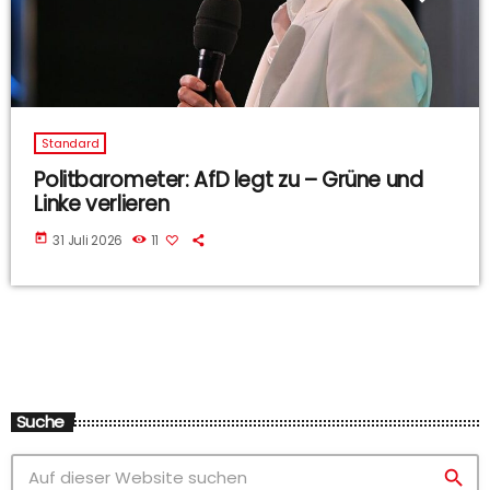
Standard
Politbarometer: AfD legt zu – Grüne und
Linke verlieren
today
31 Juli 2026
11
Suche
search