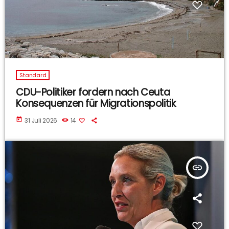
Standard
CDU-Politiker fordern nach Ceuta
Konsequenzen für Migrationspolitik
today
31 Juli 2026
14
insert_link