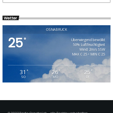
Wetter
OSNABRÜCK
25
°
Überwiegend bewölkt
50% Luftfeuchtigkeit
Wind: 2m/s SSW
MAX C 25 • MIN C 25
31
26
25
°
°
°
SO
MO
DI