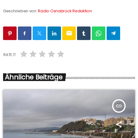
Geschrieben von:
Radio Osnabrück Redaktion
email
RATE IT
Ähnliche Beiträge
insert_link