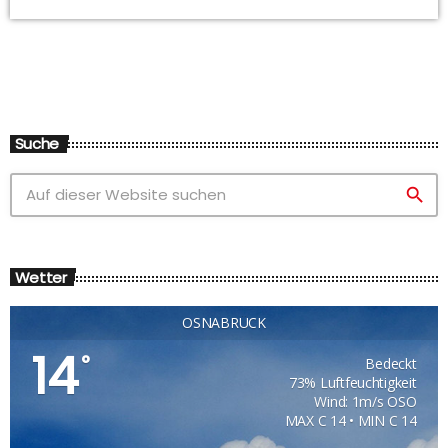
Suche
search
Wetter
OSNABRÜCK
14
°
Bedeckt
73% Luftfeuchtigkeit
Wind: 1m/s OSO
MAX C 14 • MIN C 14