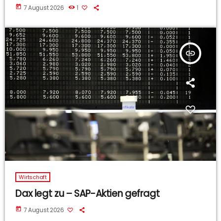
today
7 August 2026
1
insert_link
Wirtschaft
Dax legt zu – SAP-Aktien gefragt
today
7 August 2026