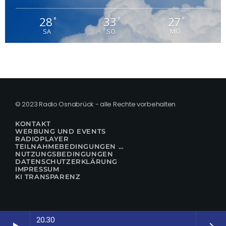
28
33
27
°
°
°
SA
SO
MO
© 2023 Radio Osnabrück - alle Rechte vorbehalten
KONTAKT
WERBUNG UND EVENTS
RADIOPLAYER
TEILNAHMEBEDINGUNGEN FÜR GEWINNSPIELE
NUTZUNGSBEDINGUNGEN
DATENSCHUTZERKLÄRUNG
IMPRESSUM
KI TRANSPARENZ
20.30