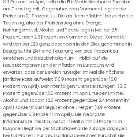
3,0 Prozent im April, teilte die EU-Statistikbehörde Eurostat
am Dienstag mit. Gegenüber dem Vormonat legten die
Preise um 0,1 Prozent zu., Die als “Kerninflation” bezeichnete
Teuerung, also der Preisanstieg ohne Energie,
Nahrungsmittel, Alkohol und Tabak, lag im Mai bei 2,5
Prozent, nach 2,2 Prozent im Vormonat. Diese “Kernrate”
wird von der EZB ganz besonders in den Blick genommen in
Bezug auf ihr Ziel, eine Teuerung von zwei Prozent zu
erreichen und beizubehalten., Im Hinblick auf die
Hauptkomponenten der Inflation im Euroraum wird
erwartet, dass der Bereich “Energie” im Mai die höchste
jährliche Rate aufweist (10,9 Prozent gegenüber 10,8
Prozent im April). Dahinter folgen “Dienstleistungen” (3,5
Prozent gegenüber 3,0 Prozent im April), “Lebensmittel,
Alkohol und Tabak” (2,0 Prozent gegenüber 2,4 Prozent im
April) sowie “Industriegüter ohne Energie” (0,9 Prozent
gegenüber 0,8 Prozent im April)., Die niedrigste
Inflationsrate misst Eurostat in Malta mit 2,1 Prozent. In
Bulgarien liegt sie der Statistikbehörde zufolge dagegen
bei 6,3 Prozent. Für Deutschland berechnet Eurostat die