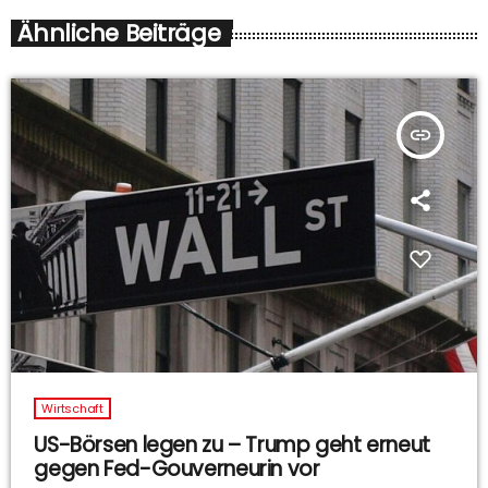
Ähnliche Beiträge
insert_link
Wirtschaft
US-Börsen legen zu – Trump geht erneut
gegen Fed-Gouverneurin vor