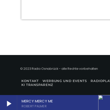
© 2023 Radio Osnabrück - alle Rechte vorbehalten
KONTAKT
WERBUNG UND EVENTS
RADIOPLA
KI TRANSPARENZ
MERCY MERCY ME
play_arrow
ROBERT PALMER