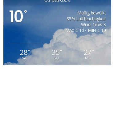
OSNABRÜCK
10
°
Mäßig bewölkt
85% Luftfeuchtigkeit
Wind: 1m/s S
MAX C 10 • MIN C 10
28
35
27
°
°
°
SA
SO
MO