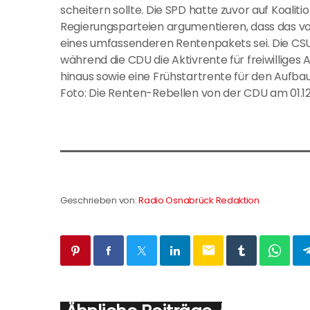
scheitern sollte. Die SPD hatte zuvor auf Koaliti
Regierungsparteien argumentieren, dass das vo
eines umfassenderen Rentenpakets sei. Die CSU 
während die CDU die Aktivrente für freiwilliges 
hinaus sowie eine Frühstartrente für den Aufba
Foto: Die Renten-Rebellen von der CDU am 01.12
Geschrieben von:
Radio Osnabrück Redaktion
email