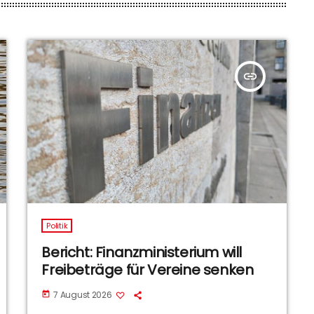
insert_link
Politik
Bericht: Finanzministerium will
Freibeträge für Vereine senken
7 August 2026
today