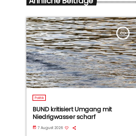
Ähnliche Beiträge
insert_link
Politik
BUND kritisiert Umgang mit
Niedrigwasser scharf
7 August 2026
today