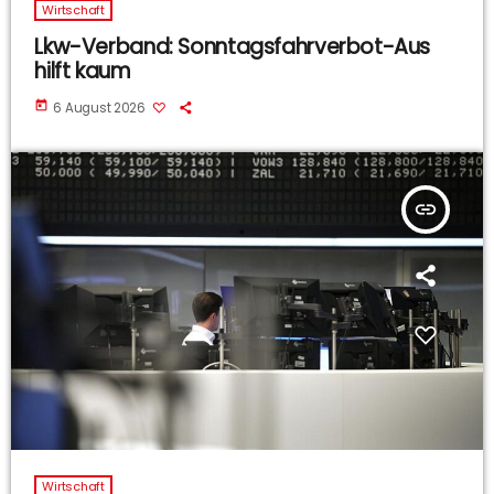
Wirtschaft
Lkw-Verband: Sonntagsfahrverbot-Aus
hilft kaum
today
6 August 2026
insert_link
Wirtschaft