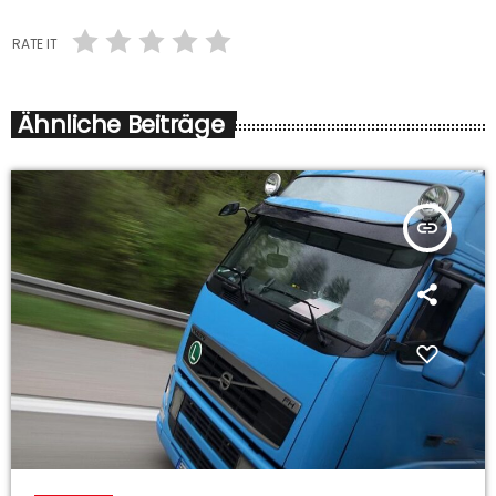
RATE IT
Ähnliche Beiträge
insert_link