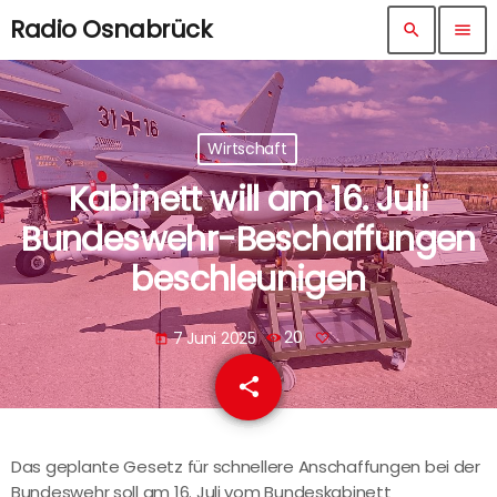
Radio Osnabrück
search
menu
Wirtschaft
Kabinett will am 16. Juli
Bundeswehr-Beschaffungen
beschleunigen
7 Juni 2025
20
today
share
email
Das geplante Gesetz für schnellere Anschaffungen bei der
Bundeswehr soll am 16. Juli vom Bundeskabinett