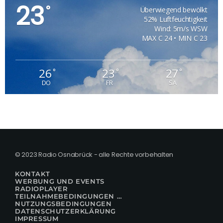
23
°
Überwiegend bewölkt
52% Luftfeuchtigkeit
Wind: 5m/s WSW
MAX C 24 • MIN C 23
26
23
27
°
°
°
DO
FR
SA
© 2023 Radio Osnabrück - alle Rechte vorbehalten
KONTAKT
WERBUNG UND EVENTS
RADIOPLAYER
TEILNAHMEBEDINGUNGEN FÜR GEWINNSPIELE
NUTZUNGSBEDINGUNGEN
DATENSCHUTZERKLÄRUNG
IMPRESSUM