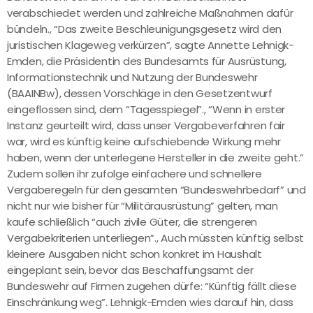
verabschiedet werden und zahlreiche Maßnahmen dafür
bündeln., “Das zweite Beschleunigungsgesetz wird den
juristischen Klageweg verkürzen”, sagte Annette Lehnigk-
Emden, die Präsidentin des Bundesamts für Ausrüstung,
Informationstechnik und Nutzung der Bundeswehr
(BAAINBw), dessen Vorschläge in den Gesetzentwurf
eingeflossen sind, dem “Tagesspiegel”., “Wenn in erster
Instanz geurteilt wird, dass unser Vergabeverfahren fair
war, wird es künftig keine aufschiebende Wirkung mehr
haben, wenn der unterlegene Hersteller in die zweite geht.”
Zudem sollen ihr zufolge einfachere und schnellere
Vergaberegeln für den gesamten “Bundeswehrbedarf” und
nicht nur wie bisher für “Militärausrüstung” gelten, man
kaufe schließlich “auch zivile Güter, die strengeren
Vergabekriterien unterliegen”., Auch müssten künftig selbst
kleinere Ausgaben nicht schon konkret im Haushalt
eingeplant sein, bevor das Beschaffungsamt der
Bundeswehr auf Firmen zugehen dürfe: “Künftig fällt diese
Einschränkung weg”. Lehnigk-Emden wies darauf hin, dass