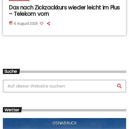
Dax nach Zickzackkurs wieder leicht im Plus
– Telekom vorn
today
6 August 2026
Suche
search
Wetter
OSNABRÜCK