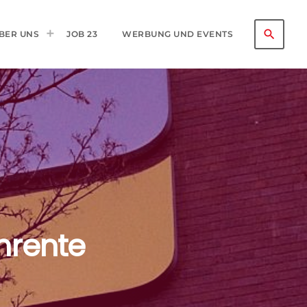
search
BER UNS
JOB 23
WERBUNG UND EVENTS
enrente