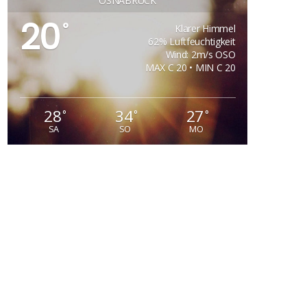
OSNABRÜCK
20
°
Klarer Himmel
62% Luftfeuchtigkeit
Wind: 2m/s OSO
MAX C 20 • MIN C 20
28
34
27
°
°
°
SA
SO
MO