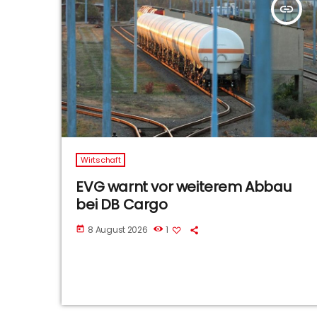
insert_link
Wirtschaft
EVG warnt vor weiterem Abbau
bei DB Cargo
8 August 2026
1
today