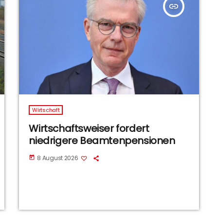
insert_link
Wirtschaft
Wirtschaftsweiser fordert
niedrigere Beamtenpensionen
8 August 2026
today