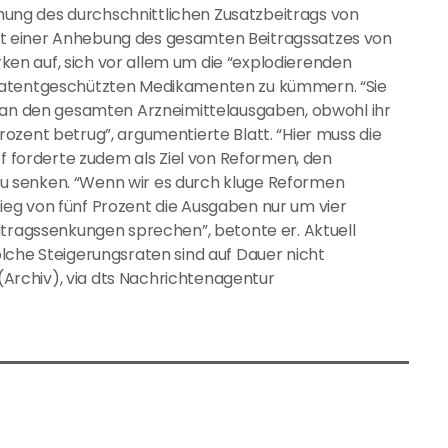
höhung des durchschnittlichen Zusatzbeitrags von
o mit einer Anhebung des gesamten Beitragssatzes von
arken auf, sich vor allem um die “explodierenden
 patentgeschützten Medikamenten zu kümmern. “Sie
t an den gesamten Arzneimittelausgaben, obwohl ihr
ozent betrug”, argumentierte Blatt. “Hier muss die
ef forderte zudem als Ziel von Reformen, den
n zu senken. “Wenn wir es durch kluge Reformen
eg von fünf Prozent die Ausgaben nur um vier
itragssenkungen sprechen”, betonte er. Aktuell
lche Steigerungsraten sind auf Dauer nicht
 (Archiv), via dts Nachrichtenagentur