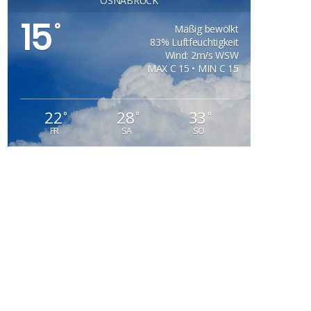
OSNABRÜCK
15
°
Mäßig bewölkt
83% Luftfeuchtigkeit
Wind: 2m/s WSW
MAX C 15 • MIN C 15
22
28
33
°
°
°
FR
SA
SO