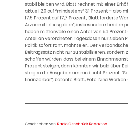
stabil bleiben wird. Blatt rechnet mit einer Er
aktuell 2,9 auf “mindestens” 3,1 Prozent – als
17,5 Prozent auf 17,7 Prozent., Blatt forderte W
Arzneimittelausgaben”, insbesondere bei den
haben mittlerweile einen Anteil von 54 Prozen
Anteil an verordneten Tagesdosen nur sieben Pr
Politik sofort ran”, mahnte er., Der Verbandsch
Beitragssatz nicht nur zu stabilisieren, sonder
schaffen würden, dass bei einem Einnahmeansti
Prozent steigen, dann könnten wir bald über Be
steigen die Ausgaben um rund acht Prozent. “So
finanzierbar”, betonte Blatt., Foto: Nina Warken
Geschrieben von:
Radio Osnabrück Redaktion