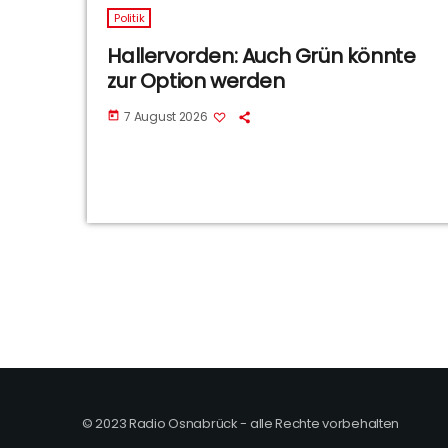
Politik
Hallervorden: Auch Grün könnte
zur Option werden
7 August 2026
today
© 2023 Radio Osnabrück - alle Rechte vorbehalten