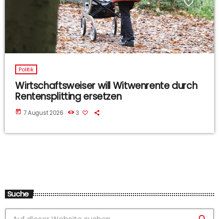
Politik
Wirtschaftsweiser will Witwenrente durch
Rentensplitting ersetzen
today
7 August 2026
3
Suche
search