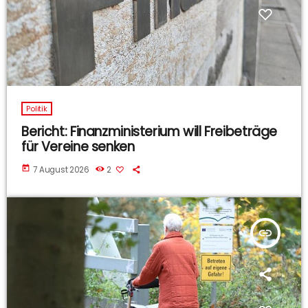
Politik
Bericht: Finanzministerium will Freibeträge
für Vereine senken
today
7 August 2026
2
insert_link