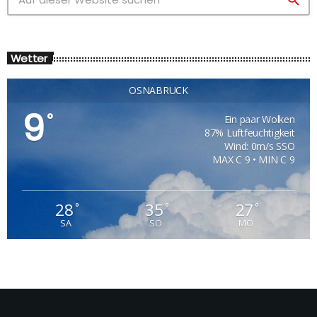
Wetter
OSNABRÜCK
9
°
Ein paar Wolken
87% Luftfeuchtigkeit
Wind: 0m/s SSO
MAX C 9 • MIN C 9
28
35
27
°
°
°
SA
SO
MO