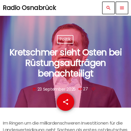
Radio Osnabrück
search
menu
Politik
Kretschmer sieht Osten bei
Rüstungsaufträgen
benachteiligt
23 September 2025
27
today
share
email
Im Ringen um die milliardenschweren Investitionen für die
Landesverteidigung geht Sachsen als erstes ostdeutsches