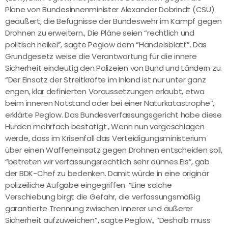
Pläne von Bundesinnenminister Alexander Dobrindt (CSU)
geäußert, die Befugnisse der Bundeswehr im Kampf gegen
Drohnen zu erweitern., Die Pläne seien “rechtlich und
politisch heikel”, sagte Peglow dem “Handelsblatt”. Das
Grundgesetz weise die Verantwortung für die innere
Sicherheit eindeutig den Polizeien von Bund und Ländern zu.
“Der Einsatz der Streitkräfte im Inland ist nur unter ganz
engen, klar definierten Voraussetzungen erlaubt, etwa
beim inneren Notstand oder bei einer Naturkatastrophe”,
erklärte Peglow. Das Bundesverfassungsgericht habe diese
Hürden mehrfach bestätigt., Wenn nun vorgeschlagen
werde, dass im Krisenfall das Verteidigungsministerium
über einen Waffeneinsatz gegen Drohnen entscheiden soll,
“betreten wir verfassungsrechtlich sehr dünnes Eis”, gab
der BDK-Chef zu bedenken. Damit würde in eine originär
polizeiliche Aufgabe eingegriffen. “Eine solche
Verschiebung birgt die Gefahr, die verfassungsmäßig
garantierte Trennung zwischen innerer und äußerer
Sicherheit aufzuweichen”, sagte Peglow., “Deshalb muss