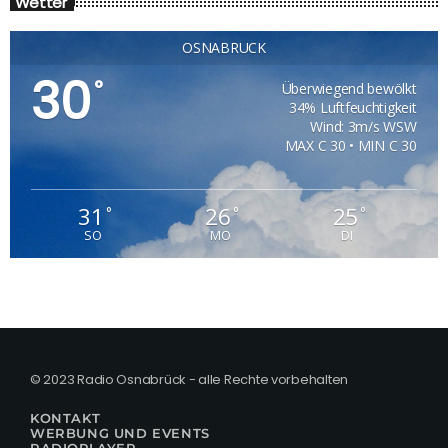
Wetter
OSNABRÜCK
30
°
Überwiegend bewölkt
34% Luftfeuchtigkeit
Wind: 3m/s WSW
MAX C 30 • MIN C 30
31
26
25
°
°
°
SO
MO
DI
© 2023 Radio Osnabrück - alle Rechte vorbehalten
KONTAKT
WERBUNG UND EVENTS
RADIOPLAYER