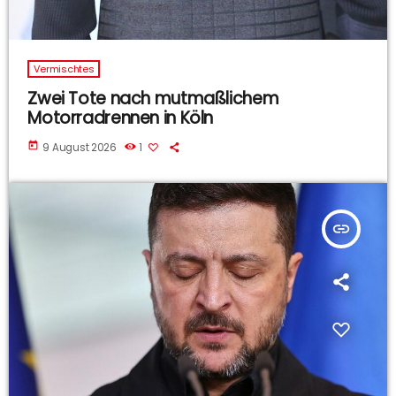
Vermischtes
Zwei Tote nach mutmaßlichem
Motorradrennen in Köln
today
9 August 2026
1
insert_link