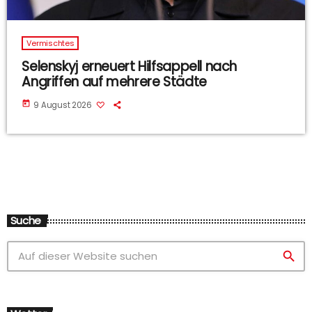
Vermischtes
Selenskyj erneuert Hilfsappell nach
Angriffen auf mehrere Städte
today
9 August 2026
Suche
search