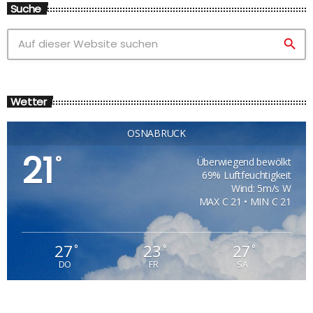
Suche
search
Wetter
OSNABRÜCK
21
°
Überwiegend bewölkt
69% Luftfeuchtigkeit
Wind: 5m/s W
MAX C 21 • MIN C 21
27
23
27
°
°
°
DO
FR
SA