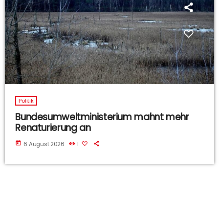
Politik
Bundesumweltministerium mahnt mehr
Renaturierung an
today
6 August 2026
1