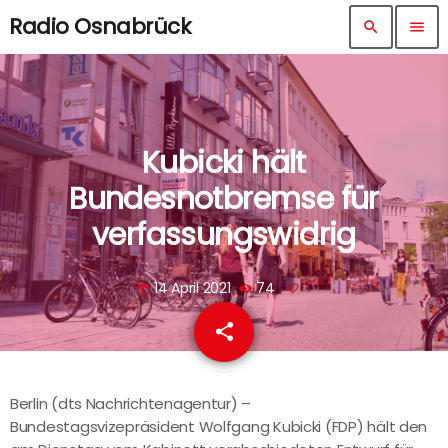
Radio Osnabrück
search
menu
Kubicki hält
Bundesnotbremse für
verfassungswidrig
14 April 2021
74
today
share
email
Berlin (dts Nachrichtenagentur) –
Bundestagsvizepräsident Wolfgang Kubicki (FDP) hält den