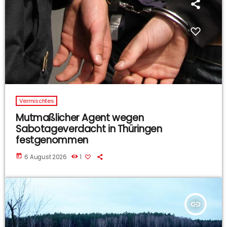
Vermischtes
Mutmaßlicher Agent wegen
Sabotageverdacht in Thüringen
festgenommen
today
6 August 2026
1
insert_link