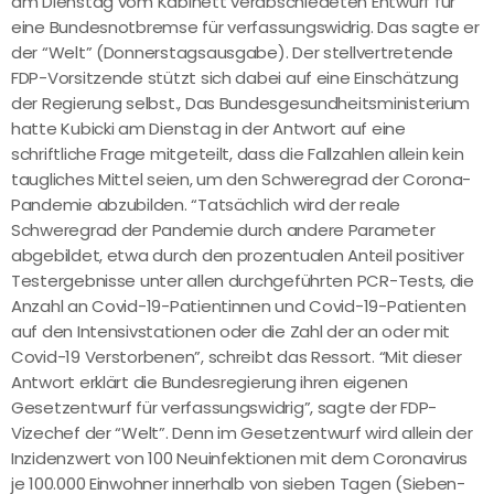
am Dienstag vom Kabinett verabschiedeten Entwurf für
eine Bundesnotbremse für verfassungswidrig. Das sagte er
der “Welt” (Donnerstagsausgabe). Der stellvertretende
FDP-Vorsitzende stützt sich dabei auf eine Einschätzung
der Regierung selbst., Das Bundesgesundheitsministerium
hatte Kubicki am Dienstag in der Antwort auf eine
schriftliche Frage mitgeteilt, dass die Fallzahlen allein kein
taugliches Mittel seien, um den Schweregrad der Corona-
Pandemie abzubilden. “Tatsächlich wird der reale
Schweregrad der Pandemie durch andere Parameter
abgebildet, etwa durch den prozentualen Anteil positiver
Testergebnisse unter allen durchgeführten PCR-Tests, die
Anzahl an Covid-19-Patientinnen und Covid-19-Patienten
auf den Intensivstationen oder die Zahl der an oder mit
Covid-19 Verstorbenen”, schreibt das Ressort. “Mit dieser
Antwort erklärt die Bundesregierung ihren eigenen
Gesetzentwurf für verfassungswidrig”, sagte der FDP-
Vizechef der “Welt”. Denn im Gesetzentwurf wird allein der
Inzidenzwert von 100 Neuinfektionen mit dem Coronavirus
je 100.000 Einwohner innerhalb von sieben Tagen (Sieben-