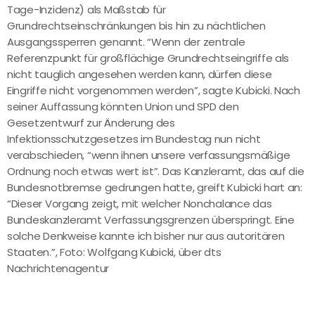
Tage-Inzidenz) als Maßstab für
Grundrechtseinschränkungen bis hin zu nächtlichen
Ausgangssperren genannt. “Wenn der zentrale
Referenzpunkt für großflächige Grundrechtseingriffe als
nicht tauglich angesehen werden kann, dürfen diese
Eingriffe nicht vorgenommen werden”, sagte Kubicki. Nach
seiner Auffassung könnten Union und SPD den
Gesetzentwurf zur Änderung des
Infektionsschutzgesetzes im Bundestag nun nicht
verabschieden, “wenn ihnen unsere verfassungsmäßige
Ordnung noch etwas wert ist”. Das Kanzleramt, das auf die
Bundesnotbremse gedrungen hatte, greift Kubicki hart an:
“Dieser Vorgang zeigt, mit welcher Nonchalance das
Bundeskanzleramt Verfassungsgrenzen überspringt. Eine
solche Denkweise kannte ich bisher nur aus autoritären
Staaten.”, Foto: Wolfgang Kubicki, über dts
Nachrichtenagentur