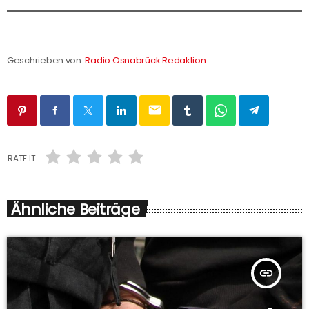
Geschrieben von:
Radio Osnabrück Redaktion
email
RATE IT
Ähnliche Beiträge
insert_link