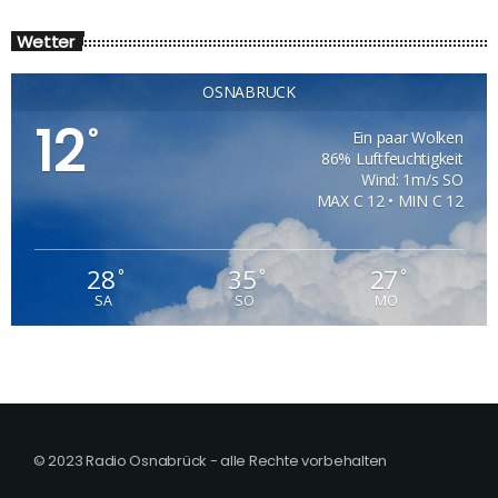
Wetter
OSNABRÜCK
12
°
Ein paar Wolken
86% Luftfeuchtigkeit
Wind: 1m/s SO
MAX C 12 • MIN C 12
28
35
27
°
°
°
SA
SO
MO
© 2023 Radio Osnabrück - alle Rechte vorbehalten