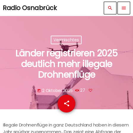
Radio Osnabrück
search
menu
Vermischtes
Länder registrieren 2025
deutlich mehr illegale
Drohnenflüge
2 Oktober 2025
27
today
share
email
Illegale Drohnenflüge in ganz Deutschland haben in diesem
Jahr spürbar zugenommen., Das zeigt eine Abfrage der