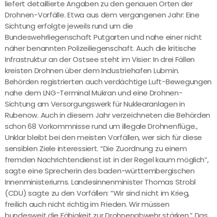
liefert detaillierte Angaben zu den genauen Orten der
Drohnen-Vorfälle. Etwa aus dem vergangenen Jahr: Eine
Sichtung erfolgte jeweils rund um die
Bundeswehrliegenschaft Putgarten und nahe einer nicht
näher benannten Polizeiliegenschaft. Auch die kritische
Infrastruktur an der Ostsee steht im Visier: In drei Fällen
kreisten Drohnen über dem Industriehafen Lubmin.
Behörden registrierten auch verdächtige Luft-Bewegungen
nahe dem LNG-Terminal Mukran und eine Drohnen-
Sichtung am Versorgungswerk für Nuklearanlagen in
Rubenow. Auch in diesem Jahr verzeichneten die Behörden
schon 68 Vorkommnisse rund um illegale Drohnenflüge.,
Unklar bleibt bei den meisten Vorfällen, wer sich für diese
sensiblen Ziele interessiert. “Die Zuordnung zu einem
fremden Nachrichtendienst ist in der Regel kaum möglich”,
sagte eine Sprecherin des baden-württembergischen
Innenministeriums. Landesinnenminister Thomas Strobl
(CDU) sagte zu den Vorfällen: “Wir sind nicht im Krieg,
freilich auch nicht richtig im Frieden. Wir müssen
bundesweit die Fähigkeit zur Drohnenabwehr stärken.” Das