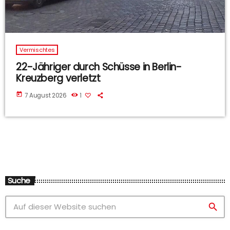
Vermischtes
22-Jähriger durch Schüsse in Berlin-
Kreuzberg verletzt
today
7 August 2026
1
Suche
search