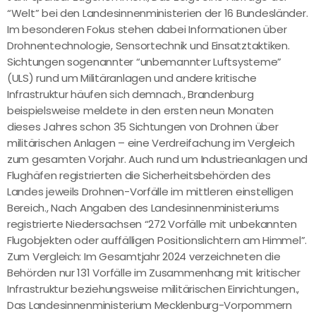
“Welt” bei den Landesinnenministerien der 16 Bundesländer.
Im besonderen Fokus stehen dabei Informationen über
Drohnentechnologie, Sensortechnik und Einsatztaktiken.
Sichtungen sogenannter “unbemannter Luftsysteme”
(ULS) rund um Militäranlagen und andere kritische
Infrastruktur häufen sich demnach., Brandenburg
beispielsweise meldete in den ersten neun Monaten
dieses Jahres schon 35 Sichtungen von Drohnen über
militärischen Anlagen – eine Verdreifachung im Vergleich
zum gesamten Vorjahr. Auch rund um Industrieanlagen und
Flughäfen registrierten die Sicherheitsbehörden des
Landes jeweils Drohnen-Vorfälle im mittleren einstelligen
Bereich., Nach Angaben des Landesinnenministeriums
registrierte Niedersachsen “272 Vorfälle mit unbekannten
Flugobjekten oder auffälligen Positionslichtern am Himmel”.
Zum Vergleich: Im Gesamtjahr 2024 verzeichneten die
Behörden nur 131 Vorfälle im Zusammenhang mit kritischer
Infrastruktur beziehungsweise militärischen Einrichtungen.,
Das Landesinnenministerium Mecklenburg-Vorpommern