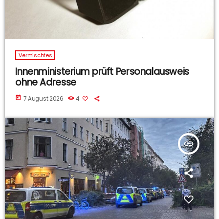
Vermischtes
Innenministerium prüft Personalausweis
ohne Adresse
today
7 August 2026
4
insert_link