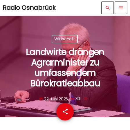
Radio Osnabrück
search
menu
Wirtschaft
Landwirte drängen
Agrarminister zu
umfassendem
Bürokratieabbau
22 Juni 2025
30
today
share
email