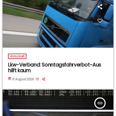
Wirtschaft
Lkw-Verband: Sonntagsfahrverbot-Aus
hilft kaum
today
6 August 2026
insert_link