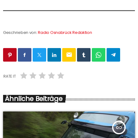
Geschrieben von:
Radio Osnabrück Redaktion
email
RATE IT
Ähnliche Beiträge
insert_link