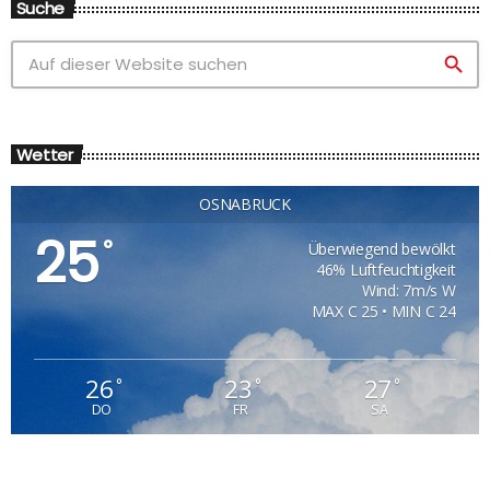
Suche
search
Wetter
OSNABRÜCK
25
°
Überwiegend bewölkt
46% Luftfeuchtigkeit
Wind: 7m/s W
MAX C 25 • MIN C 24
26
23
27
°
°
°
DO
FR
SA