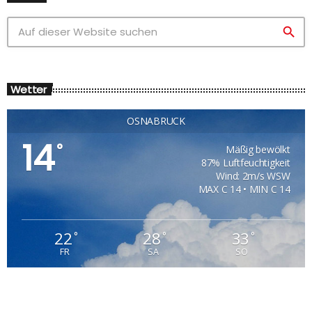
search
Wetter
OSNABRÜCK
14
°
Mäßig bewölkt
87% Luftfeuchtigkeit
Wind: 2m/s WSW
MAX C 14 • MIN C 14
22
28
33
°
°
°
FR
SA
SO