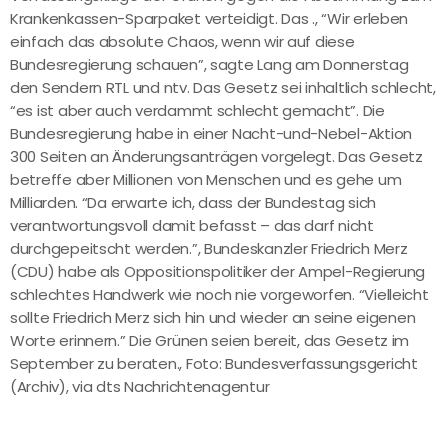
Krankenkassen-Sparpaket verteidigt. Das ., “Wir erleben
einfach das absolute Chaos, wenn wir auf diese
Bundesregierung schauen”, sagte Lang am Donnerstag
den Sendern RTL und ntv. Das Gesetz sei inhaltlich schlecht,
“es ist aber auch verdammt schlecht gemacht”. Die
Bundesregierung habe in einer Nacht-und-Nebel-Aktion
300 Seiten an Änderungsanträgen vorgelegt. Das Gesetz
betreffe aber Millionen von Menschen und es gehe um
Milliarden. “Da erwarte ich, dass der Bundestag sich
verantwortungsvoll damit befasst – das darf nicht
durchgepeitscht werden.”, Bundeskanzler Friedrich Merz
(CDU) habe als Oppositionspolitiker der Ampel-Regierung
schlechtes Handwerk wie noch nie vorgeworfen. “Vielleicht
sollte Friedrich Merz sich hin und wieder an seine eigenen
Worte erinnern.” Die Grünen seien bereit, das Gesetz im
September zu beraten., Foto: Bundesverfassungsgericht
(Archiv), via dts Nachrichtenagentur