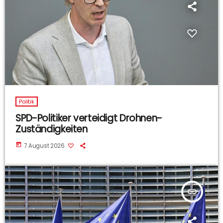
Politik
SPD-Politiker verteidigt Drohnen-
Zuständigkeiten
today
7 August 2026
insert_link