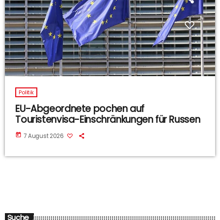
Politik
EU-Abgeordnete pochen auf
Touristenvisa-Einschränkungen für Russen
today
7 August 2026
Suche