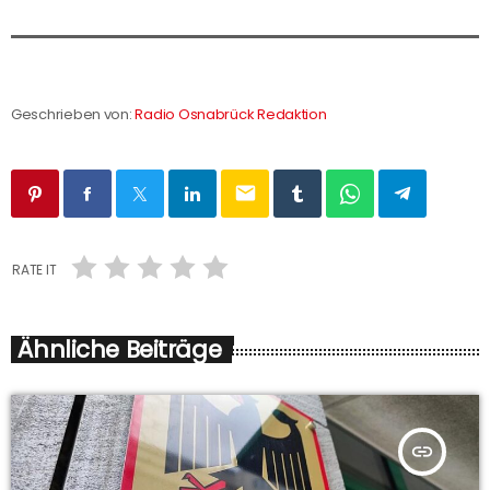
Geschrieben von:
Radio Osnabrück Redaktion
email
RATE IT
Ähnliche Beiträge
insert_link