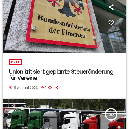
Politik
Union kritisiert geplante Steueränderung
für Vereine
today
8 August 2026
1
insert_link