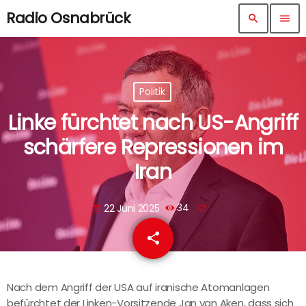
Radio Osnabrück
search
menu
Politik
Linke fürchtet nach US-Angriff
schärfere Repressionen im
Iran
22 Juni 2025
34
today
share
email
Nach dem Angriff der USA auf iranische Atomanlagen
befürchtet der Linken-Vorsitzende Jan van Aken, dass sich