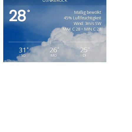
OSNABRÜCK
28
°
Mäßig bewölkt
45% Luftfeuchtigkeit
Wind: 3m/s SW
MAX C 28 • MIN C 28
31
26
25
°
°
°
SO
MO
DI