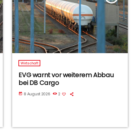
Wirtschaft
EVG warnt vor weiterem Abbau
bei DB Cargo
8 August 2026
2
today