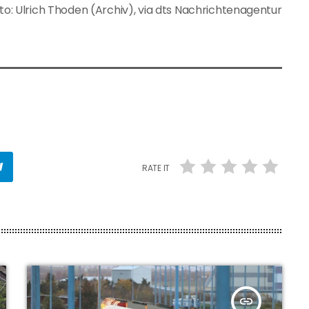
oto: Ulrich Thoden (Archiv), via dts Nachrichtenagentur
RATE IT
insert_link