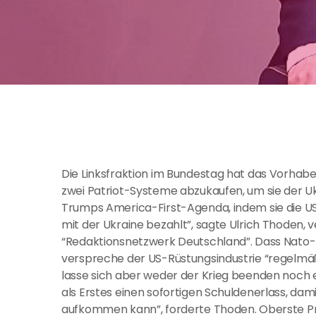
Die Linksfraktion im Bundestag hat das Vorhabe
zwei Patriot-Systeme abzukaufen, um sie der Ukr
Trumps America-First-Agenda, indem sie die USA 
mit der Ukraine bezahlt”, sagte Ulrich Thoden, 
“Redaktionsnetzwerk Deutschland”. Dass Nato-P
verspreche der US-Rüstungsindustrie “regelmäß
lasse sich aber weder der Krieg beenden noch ei
als Erstes einen sofortigen Schuldenerlass, dami
aufkommen kann”, forderte Thoden. Oberste Prio