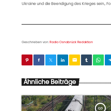
Ukraine und die Beendigung des Krieges sein., F
Geschrieben von:
Radio Osnabrück Redaktion
email
Ähnliche Beiträge
insert_link