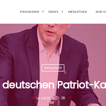
PROGRAMM
NEWS
MEDIATHEK
WIR Ü
Wirtschaft
ert deutschen Patriot-Ka
14 Juli 2025
38
today