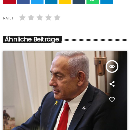
RATE IT
Ähnliche Beiträge
insert_link