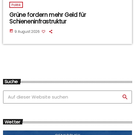
Politik
Grüne fordern mehr Geld für
Schieneninfrastruktur
today
9 August 2026
Suche
search
Wetter