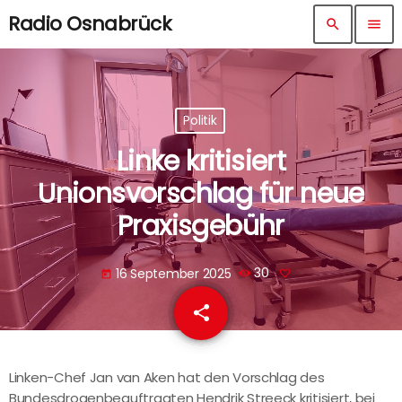
Radio Osnabrück
search
menu
Politik
Linke kritisiert
Unionsvorschlag für neue
Praxisgebühr
16 September 2025
30
today
share
email
Linken-Chef Jan van Aken hat den Vorschlag des
Bundesdrogenbeauftragten Hendrik Streeck kritisiert, bei