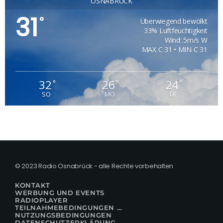
OSNABRÜCK
31
°
Überwiegend bewölkt
33% Luftfeuchtigkeit
Wind: 5m/s W
MAX C 31 • MIN C 31
32
26
24
°
°
°
SO
MO
DI
© 2023 Radio Osnabrück - alle Rechte vorbehalten
KONTAKT
WERBUNG UND EVENTS
RADIOPLAYER
TEILNAHMEBEDINGUNGEN FÜR GEWINNSPIELE
NUTZUNGSBEDINGUNGEN
DATENSCHUTZERKLÄRUNG