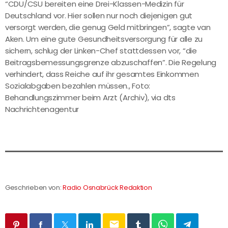
“CDU/CSU bereiten eine Drei-Klassen-Medizin für
Deutschland vor. Hier sollen nur noch diejenigen gut
versorgt werden, die genug Geld mitbringen”, sagte van
Aken. Um eine gute Gesundheitsversorgung für alle zu
sichern, schlug der Linken-Chef stattdessen vor, “die
Beitragsbemessungsgrenze abzuschaffen”. Die Regelung
verhindert, dass Reiche auf ihr gesamtes Einkommen
Sozialabgaben bezahlen müssen., Foto:
Behandlungszimmer beim Arzt (Archiv), via dts
Nachrichtenagentur
Geschrieben von:
Radio Osnabrück Redaktion
email