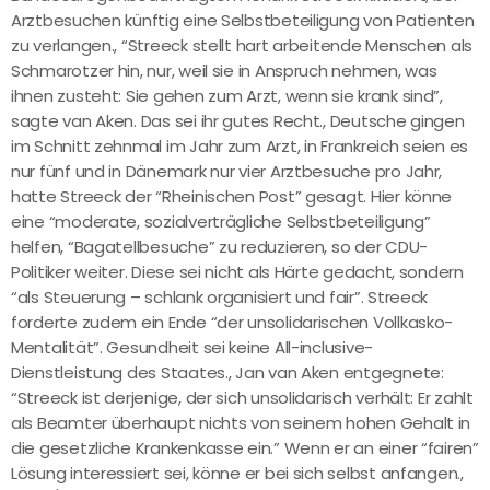
Arztbesuchen künftig eine Selbstbeteiligung von Patienten
zu verlangen., “Streeck stellt hart arbeitende Menschen als
Schmarotzer hin, nur, weil sie in Anspruch nehmen, was
ihnen zusteht: Sie gehen zum Arzt, wenn sie krank sind”,
sagte van Aken. Das sei ihr gutes Recht., Deutsche gingen
im Schnitt zehnmal im Jahr zum Arzt, in Frankreich seien es
nur fünf und in Dänemark nur vier Arztbesuche pro Jahr,
hatte Streeck der “Rheinischen Post” gesagt. Hier könne
eine “moderate, sozialverträgliche Selbstbeteiligung”
helfen, “Bagatellbesuche” zu reduzieren, so der CDU-
Politiker weiter. Diese sei nicht als Härte gedacht, sondern
“als Steuerung – schlank organisiert und fair”. Streeck
forderte zudem ein Ende “der unsolidarischen Vollkasko-
Mentalität”. Gesundheit sei keine All-inclusive-
Dienstleistung des Staates., Jan van Aken entgegnete:
“Streeck ist derjenige, der sich unsolidarisch verhält: Er zahlt
als Beamter überhaupt nichts von seinem hohen Gehalt in
die gesetzliche Krankenkasse ein.” Wenn er an einer “fairen”
Lösung interessiert sei, könne er bei sich selbst anfangen.,