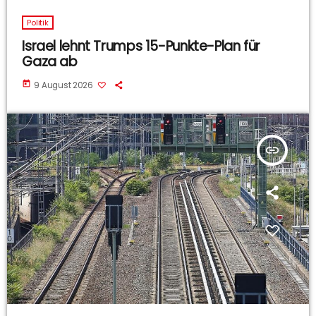
Politik
Israel lehnt Trumps 15-Punkte-Plan für
Gaza ab
today
9 August 2026
insert_link