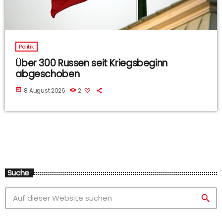
Politik
Über 300 Russen seit Kriegsbeginn
abgeschoben
today
8 August 2026
2
Suche
search