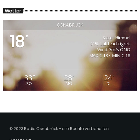
Wetter
OSNABRÜCK
18
°
Klarer Himmel
61% Luftfeuchtigkeit
Wind: 3m/s ONO
MAX C 18 • MIN C 18
33
28
24
°
°
°
SO
MO
DI
© 2023 Radio Osnabrück - alle Rechte vorbehalten