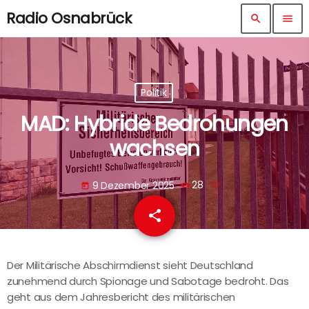
Radio Osnabrück
search
menu
Politik
MAD: Hybride Bedrohungen
wachsen
9 Dezember 2025
28
today
share
email
Der Militärische Abschirmdienst sieht Deutschland
zunehmend durch Spionage und Sabotage bedroht. Das
geht aus dem Jahresbericht des militärischen