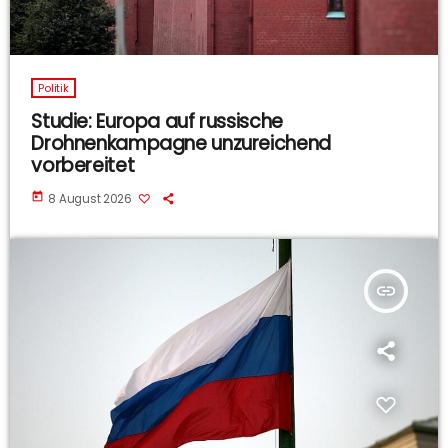
Politik
Studie: Europa auf russische
Drohnenkampagne unzureichend
vorbereitet
today
8 August 2026
insert_link