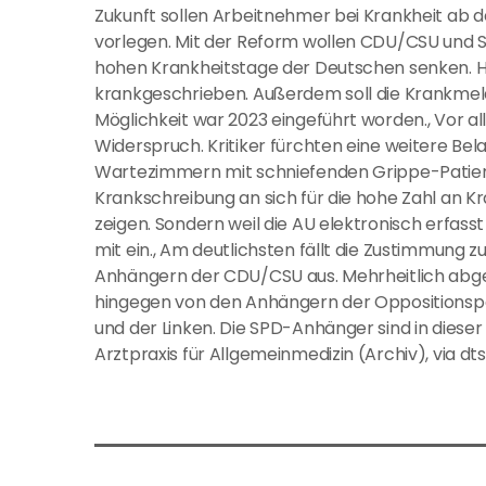
Zukunft sollen Arbeitnehmer bei Krankheit ab d
vorlegen. Mit der Reform wollen CDU/CSU und SP
hohen Krankheitstage der Deutschen senken. Hi
krankgeschrieben. Außerdem soll die Krankmel
Möglichkeit war 2023 eingeführt worden., Vor
Widerspruch. Kritiker fürchten eine weitere Be
Wartezimmern mit schniefenden Grippe-Patient
Krankschreibung an sich für die hohe Zahl an 
zeigen. Sondern weil die AU elektronisch erfasst 
mit ein., Am deutlichsten fällt die Zustimmung
Anhängern der CDU/CSU aus. Mehrheitlich abge
hingegen von den Anhängern der Oppositionsp
und der Linken. Die SPD-Anhänger sind in dieser 
Arztpraxis für Allgemeinmedizin (Archiv), via d