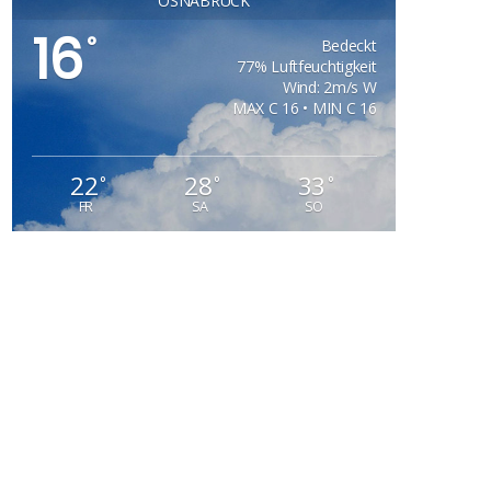
OSNABRÜCK
16
°
Bedeckt
77% Luftfeuchtigkeit
Wind: 2m/s W
MAX C 16 • MIN C 16
22
28
33
°
°
°
FR
SA
SO