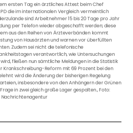
em ersten Tag ein ärztliches Attest beim Chef
D die im internationalen Vergleich vermeintlich
erzulande sind Arbeitnehmer 15 bis 20 Tage pro Jahr
dung per Telefon wieder abgeschafft werden; diese
 allem aus den Reihen von Ärzteverbänden kommt
lastung von Hausärzten und warnen vor überfüllten
en. Zudem sei nicht die telefonische
Krankheitstagen verantwortlich, wie Untersuchungen
wird, fließen nun sämtliche Meldungen in die Statistik
 zur Krankschreibung-Reform mit 69 Prozent bei den
lehnt wird die Änderung der bisherigen Regelung
arteien, insbesondere von den Anhängern der Grünen
Frage in zwei gleich große Lager gespalten., Foto:
ts Nachrichtenagentur