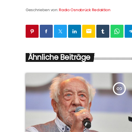
Geschrieben von:
Radio Osnabrück Redaktion
email
Ähnliche Beiträge
insert_link