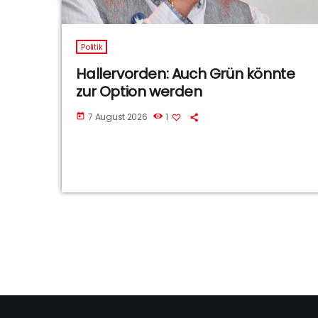
Politik
Hallervorden: Auch Grün könnte
zur Option werden
7 August 2026
1
today