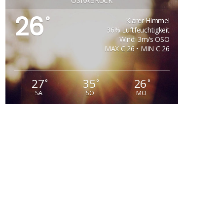
OSNABRÜCK
26
°
Klarer Himmel
36% Luftfeuchtigkeit
Wind: 3m/s OSO
MAX C 26 • MIN C 26
27
35
26
°
°
°
SA
SO
MO