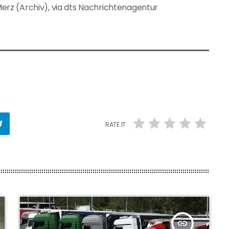
 Merz (Archiv), via dts Nachrichtenagentur
RATE IT
insert_link