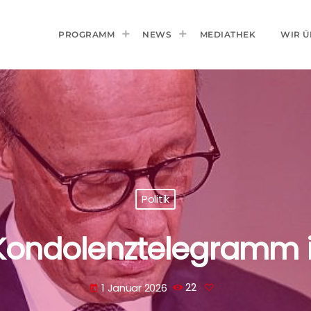
PROGRAMM
NEWS
MEDIATHEK
WIR Ü
Politik
 Kondolenztelegramm i
1 Januar 2026
22
today