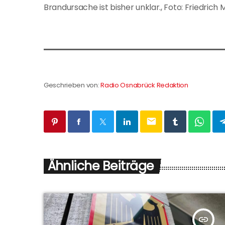
Brandursache ist bisher unklar., Foto: Friedrich
Geschrieben von:
Radio Osnabrück Redaktion
email
Ähnliche Beiträge
insert_link