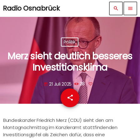
Radio Osnabrück
search
menu
Politik
Merz sieht deutlich besseres
Investitionsklima
21 Juli 2025
28
today
share
email
Bundeskanzler Friedrich Merz (CDU) sieht den am
Montagnachmittag im Kanzleramt stattfindenden
Investitionsgipfel als Zeichen dafür, dass eine