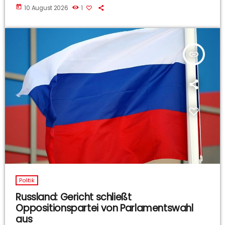
today
10 August 2026
1
insert_link
Politik
Russland: Gericht schließt
Oppositionspartei von Parlamentswahl
aus