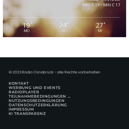
MAX C 19 • MIN C 17
19
24
27
°
°
°
MO
DI
MI
© 2023 Radio Osnabrück - alle Rechte vorbehalten
KONTAKT
WERBUNG UND EVENTS
RADIOPLAYER
TEILNAHMEBEDINGUNGEN FÜR GEWINNSPIELE
NUTZUNGSBEDINGUNGEN
DATENSCHUTZERKLÄRUNG
IMPRESSUM
KI TRANSPARENZ