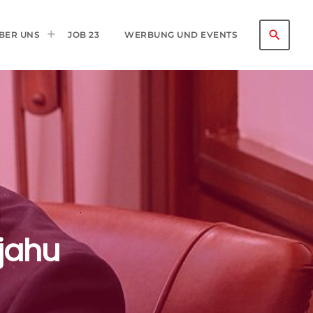
search
BER UNS
JOB 23
WERBUNG UND EVENTS
njahu