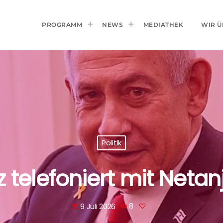
PROGRAMM
NEWS
MEDIATHEK
WIR Ü
Politik
 telefoniert mit Neta
9 Juli 2026
8
today