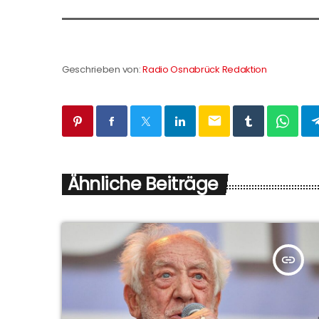
Geschrieben von:
Radio Osnabrück Redaktion
email
Ähnliche Beiträge
insert_link