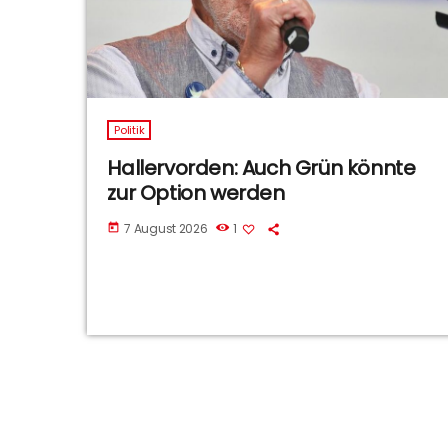
Politik
Hallervorden: Auch Grün könnte
zur Option werden
7 August 2026
1
today