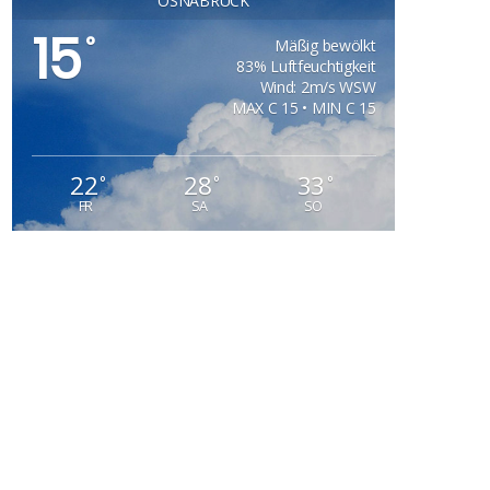
OSNABRÜCK
15
°
Mäßig bewölkt
83% Luftfeuchtigkeit
Wind: 2m/s WSW
MAX C 15 • MIN C 15
22
28
33
°
°
°
FR
SA
SO