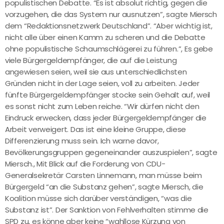
populistischen Debatte. “Es ist absolut richtig, gegen die
vorzugehen, die das System nur ausnutzen”, sagte Miersch
dem “Redaktionsnetzwerk Deutschland”. “Aber wichtig ist,
nicht alle über einen Kamm zu scheren und die Debatte
ohne populistische Schaumschlägerei zu führen.”, Es gebe
viele Bürgergeldempfänger, die auf die Leistung
angewiesen seien, weil sie aus unterschiedlichsten
Gründen nicht in der Lage seien, voll zu arbeiten. Jeder
fünfte Bürgergeldempfänger stocke sein Gehalt auf, weil
es sonst nicht zum Leben reiche. “Wir dürfen nicht den
Eindruck erwecken, dass jeder Bürgergeldempfänger die
Arbeit verweigert. Das ist eine kleine Gruppe, diese
Differenzierung muss sein. Ich warne davor,
Bevölkerungsgruppen gegeneinander auszuspielen”, sagte
Miersch., Mit Blick auf die Forderung von CDU-
Generalsekretär Carsten Linnemann, man müsse beim
Bürgergeld “an die Substanz gehen”, sagte Miersch, die
Koalition müsse sich darüber verständigen, “was die
Substanz ist”. Der Sanktion von Fehlverhalten stimme die
SPD zu, es könne aber keine “wahllose Kürzung von