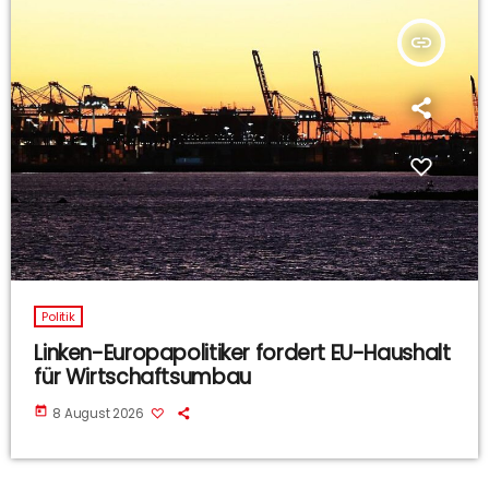
insert_link
Politik
Linken-Europapolitiker fordert EU-Haushalt
für Wirtschaftsumbau
today
8 August 2026