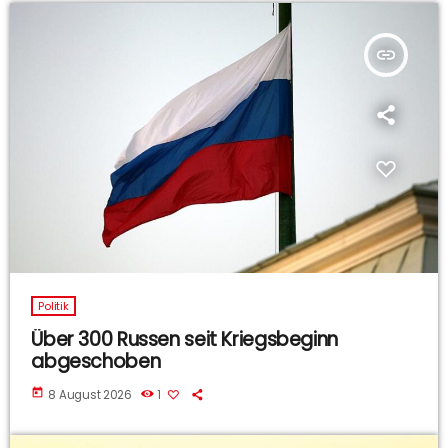
insert_link
Politik
Über 300 Russen seit Kriegsbeginn
abgeschoben
today
8 August 2026
1