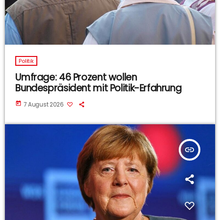
Politik
Umfrage: 46 Prozent wollen
Bundespräsident mit Politik-Erfahrung
today
7 August 2026
insert_link