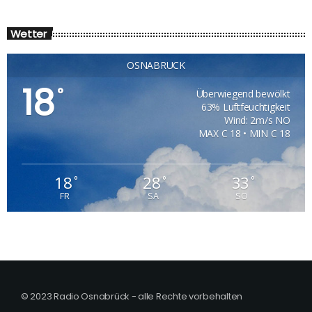
Wetter
OSNABRÜCK
18
°
Überwiegend bewölkt
63% Luftfeuchtigkeit
Wind: 2m/s NO
MAX C 18 • MIN C 18
18
28
33
°
°
°
FR
SA
SO
© 2023 Radio Osnabrück - alle Rechte vorbehalten