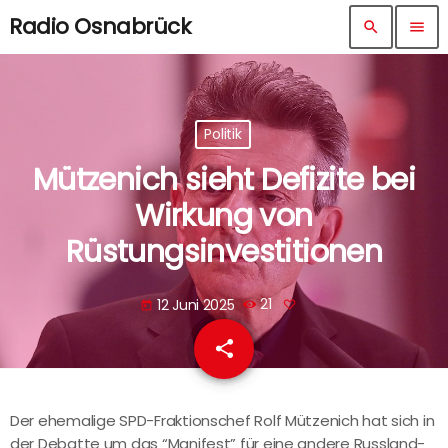
Radio Osnabrück
search
menu
Politik
Mützenich sieht Defizite bei
Wirkung von
Rüstungsinvestitionen
12 Juni 2025
21
today
share
email
Der ehemalige SPD-Fraktionschef Rolf Mützenich hat sich in
der Debatte um das “Manifest” für eine andere Russland-