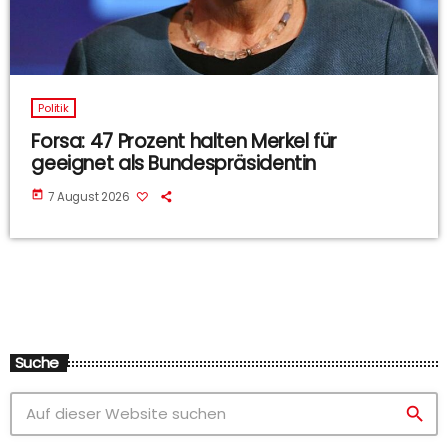
Politik
Forsa: 47 Prozent halten Merkel für
geeignet als Bundespräsidentin
today
7 August 2026
Suche
search