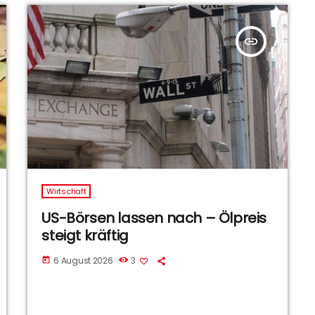
insert_link
Wirtschaft
US-Börsen lassen nach – Ölpreis
steigt kräftig
6 August 2026
3
today