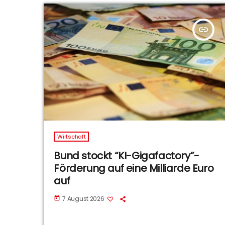
insert_link
Wirtschaft
Bund stockt “KI-Gigafactory”-
Förderung auf eine Milliarde Euro
auf
7 August 2026
today