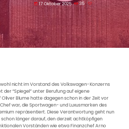
17 Oktober 2025
35
today
d wohl nicht im Vorstand des Volkswagen-Konzerns
et der “Spiegel” unter Berufung auf eigene
Oliver Blume hatte dagegen schon in der Zeit vor
e-Chef war, die Sportwagen- und Luxusmarken des
emium repräsentiert. Diese Verantwortung geht nun
schon länger darauf, den derzeit achtköpfigen
nktionalen Vorständen wie etwa Finanzchef Arno