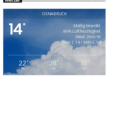
Wetter
OSNABRÜCK
14
°
Mäßig bewölkt
86% Luftfeuchtigkeit
Wind: 2m/s W
MAX C 14 • MIN C 14
22
28
33
°
°
°
FR
SA
SO