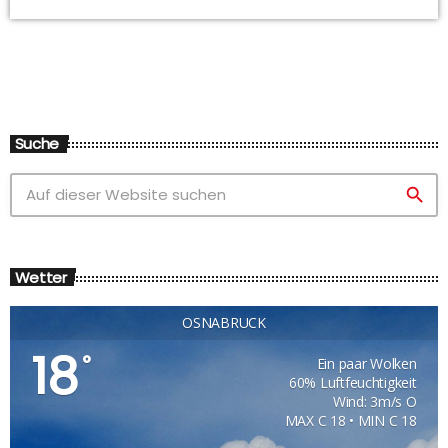
Suche
search
Wetter
OSNABRÜCK
18
°
Ein paar Wolken
60% Luftfeuchtigkeit
Wind: 3m/s O
MAX C 18 • MIN C 18