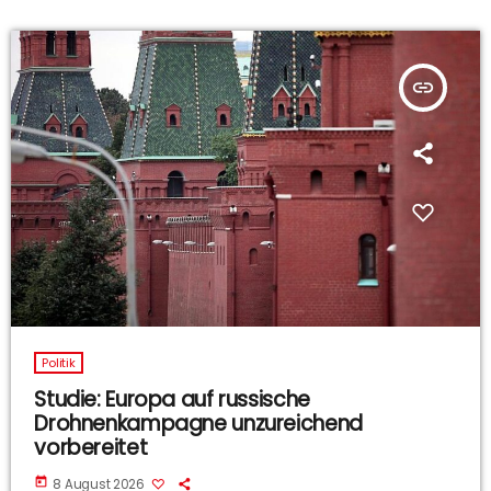
insert_link
Politik
Studie: Europa auf russische
Drohnenkampagne unzureichend
vorbereitet
today
8 August 2026