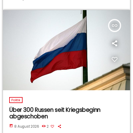
insert_link
Politik
Über 300 Russen seit Kriegsbeginn
abgeschoben
today
8 August 2026
2