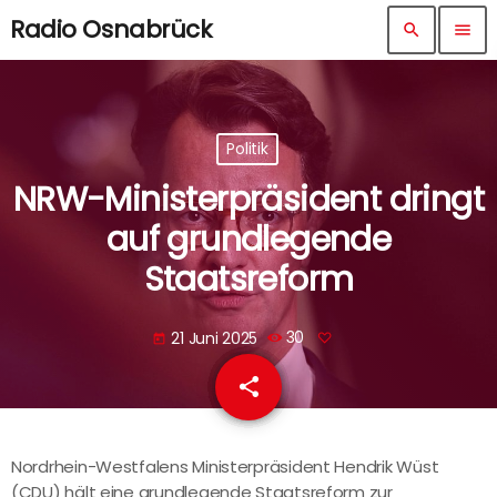
Radio Osnabrück
search
menu
Politik
NRW-Ministerpräsident dringt
auf grundlegende
Staatsreform
21 Juni 2025
30
today
share
email
Nordrhein-Westfalens Ministerpräsident Hendrik Wüst
(CDU) hält eine grundlegende Staatsreform zur