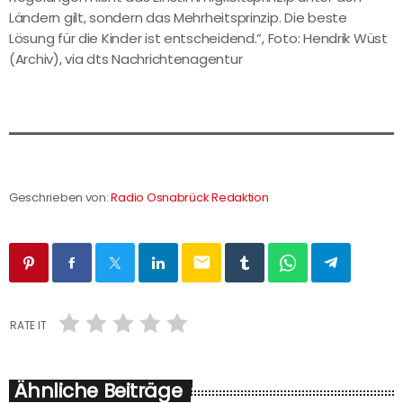
Ländern gilt, sondern das Mehrheitsprinzip. Die beste
Lösung für die Kinder ist entscheidend.”, Foto: Hendrik Wüst
(Archiv), via dts Nachrichtenagentur
Geschrieben von:
Radio Osnabrück Redaktion
email
RATE IT
Ähnliche Beiträge