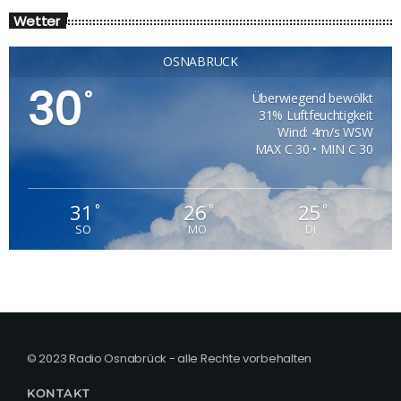
Wetter
OSNABRÜCK
30
°
Überwiegend bewölkt
31% Luftfeuchtigkeit
Wind: 4m/s WSW
MAX C 30 • MIN C 30
31
26
25
°
°
°
SO
MO
DI
© 2023 Radio Osnabrück - alle Rechte vorbehalten
KONTAKT