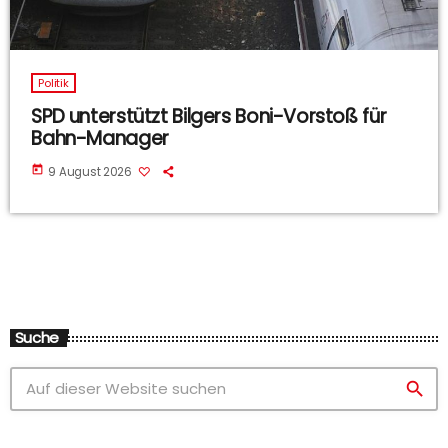
Politik
SPD unterstützt Bilgers Boni-Vorstoß für
Bahn-Manager
today
9 August 2026
Suche
search