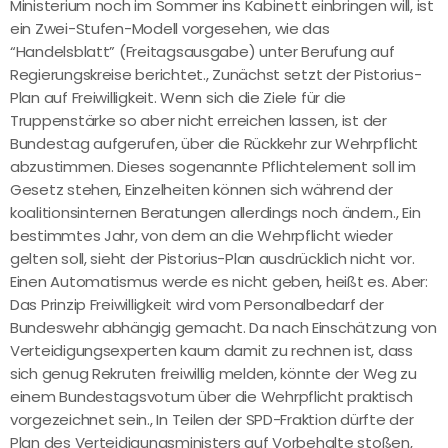
Ministerium noch im Sommer ins Kabinett einbringen will, ist
ein Zwei-Stufen-Modell vorgesehen, wie das
“Handelsblatt” (Freitagsausgabe) unter Berufung auf
Regierungskreise berichtet., Zunächst setzt der Pistorius-
Plan auf Freiwilligkeit. Wenn sich die Ziele für die
Truppenstärke so aber nicht erreichen lassen, ist der
Bundestag aufgerufen, über die Rückkehr zur Wehrpflicht
abzustimmen. Dieses sogenannte Pflichtelement soll im
Gesetz stehen, Einzelheiten können sich während der
koalitionsinternen Beratungen allerdings noch ändern., Ein
bestimmtes Jahr, von dem an die Wehrpflicht wieder
gelten soll, sieht der Pistorius-Plan ausdrücklich nicht vor.
Einen Automatismus werde es nicht geben, heißt es. Aber:
Das Prinzip Freiwilligkeit wird vom Personalbedarf der
Bundeswehr abhängig gemacht. Da nach Einschätzung von
Verteidigungsexperten kaum damit zu rechnen ist, dass
sich genug Rekruten freiwillig melden, könnte der Weg zu
einem Bundestagsvotum über die Wehrpflicht praktisch
vorgezeichnet sein., In Teilen der SPD-Fraktion dürfte der
Plan des Verteidigungsministers auf Vorbehalte stoßen,