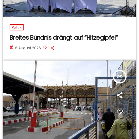
Politik
Breites Bündnis drängt auf “Hitzegipfel”
today
6 August 2026
insert_link