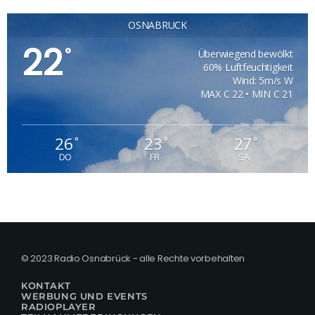
OSNABRÜCK
22
°
Überwiegend bewölkt
60% Luftfeuchtigkeit
Wind: 5m/s W
MAX C 22 • MIN C 21
26
23
27
°
°
°
DO
FR
SA
© 2023 Radio Osnabrück - alle Rechte vorbehalten
KONTAKT
WERBUNG UND EVENTS
RADIOPLAYER