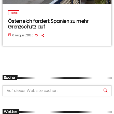
Politik
Österreich fordert Spanien zu mehr
Grenzschutz auf
today
6 August 2026
Suche
search
Wetter