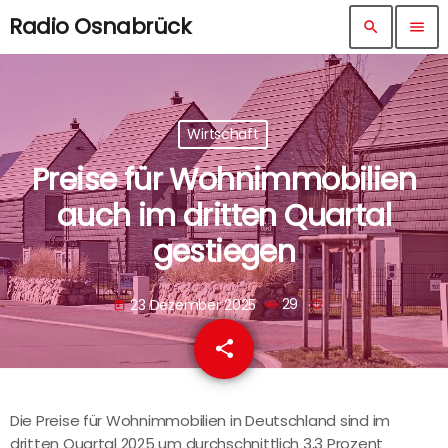
Radio Osnabrück
search
menu
Wirtschaft
Preise für Wohnimmobilien
auch im dritten Quartal
gestiegen
23 Dezember 2025
29
today
share
email
Die Preise für Wohnimmobilien in Deutschland sind im
dritten Quartal 2025 um durchschnittlich 3,3 Prozent