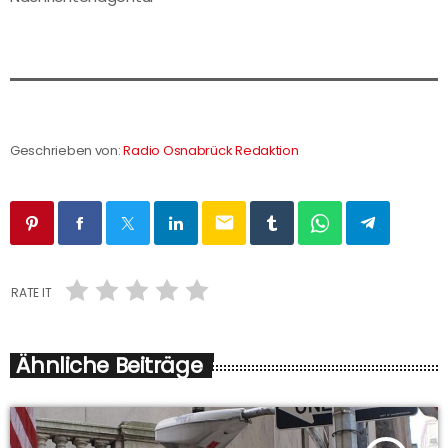
Geschrieben von:
Radio Osnabrück Redaktion
email
RATE IT
Ähnliche Beiträge