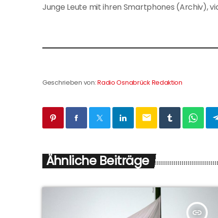
Junge Leute mit ihren Smartphones (Archiv), v
Geschrieben von:
Radio Osnabrück Redaktion
email
Ähnliche Beiträge
insert_link