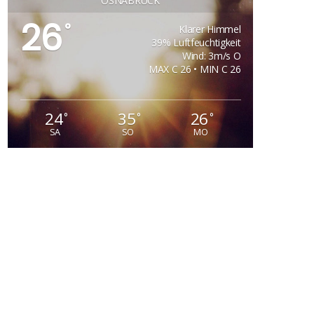
OSNABRÜCK
26
°
Klarer Himmel
39% Luftfeuchtigkeit
Wind: 3m/s O
MAX C 26 • MIN C 26
24
35
26
°
°
°
SA
SO
MO