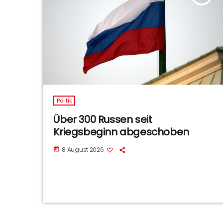
Politik
Über 300 Russen seit
Kriegsbeginn abgeschoben
8 August 2026
today