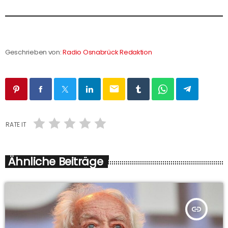
Geschrieben von:
Radio Osnabrück Redaktion
email
RATE IT
Ähnliche Beiträge
insert_link