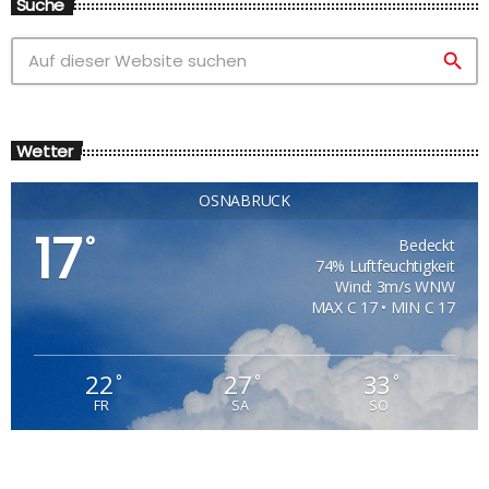
Suche
search
Wetter
OSNABRÜCK
17
°
Bedeckt
74% Luftfeuchtigkeit
Wind: 3m/s WNW
MAX C 17 • MIN C 17
22
27
33
°
°
°
FR
SA
SO