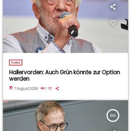
Politik
Hallervorden: Auch Grün könnte zur Option
werden
today
7 August 2026
1
insert_link