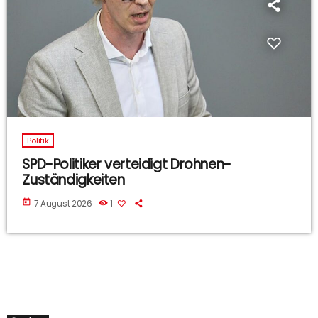
Politik
SPD-Politiker verteidigt Drohnen-
Zuständigkeiten
today
7 August 2026
1