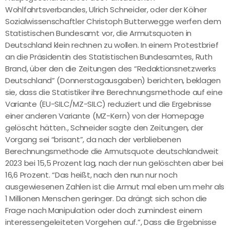
Wohlfahrtsverbandes, Ulrich Schneider, oder der Kölner
Sozialwissenschaftler Christoph Butterwegge werfen dem
Statistischen Bundesamt vor, die Armutsquoten in
Deutschland klein rechnen zu wollen. In einem Protestbrief
an die Präsidentin des Statistischen Bundesamtes, Ruth
Brand, über den die Zeitungen des “Redaktionsnetzwerks
Deutschland” (Donnerstagausgaben) berichten, beklagen
sie, dass die Statistiker ihre Berechnungsmethode auf eine
Variante (EU-SILC/MZ-SILC) reduziert und die Ergebnisse
einer anderen Variante (MZ-Kern) von der Homepage
gelöscht hätten., Schneider sagte den Zeitungen, der
Vorgang sei “brisant”, da nach der verbliebenen
Berechnungsmethode die Armutsquote deutschlandweit
2023 bei 15,5 Prozent lag, nach der nun gelöschten aber bei
16,6 Prozent. “Das heißt, nach den nun nur noch
ausgewiesenen Zahlen ist die Armut mal eben um mehr als
1 Millionen Menschen geringer. Da drängt sich schon die
Frage nach Manipulation oder doch zumindest einem
interessengeleiteten Vorgehen auf.”, Dass die Ergebnisse