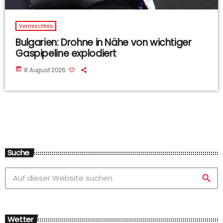
Vermischtes
Bulgarien: Drohne in Nähe von wichtiger
Gaspipeline explodiert
today
8 August 2026
Suche
search
Wetter