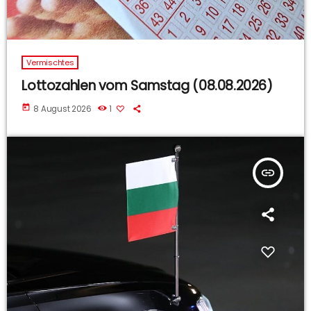
Vermischtes
Lottozahlen vom Samstag (08.08.2026)
today
8 August 2026
1
insert_link