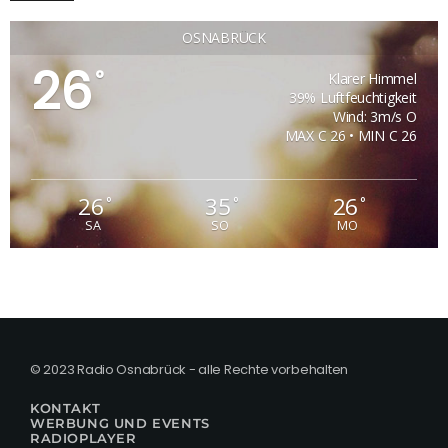
OSNABRÜCK
26
°
Klarer Himmel
39% Luftfeuchtigkeit
Wind: 3m/s O
MAX C 26 • MIN C 26
26
35
26
°
°
°
SA
SO
MO
© 2023 Radio Osnabrück - alle Rechte vorbehalten
KONTAKT
WERBUNG UND EVENTS
RADIOPLAYER