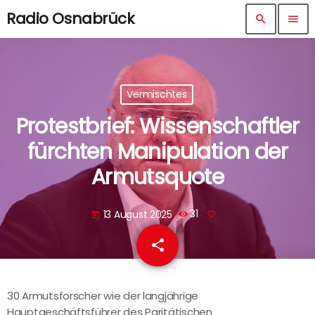
Radio Osnabrück
search
menu
Vermischtes
Protestbrief: Wissenschaftler
fürchten Manipulation der
Armutsquote
13 August 2025
31
today
share
email
30 Armutsforscher wie der langjährige
Hauptgeschäftsführer des Paritätischen