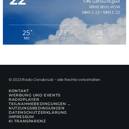
54% Luftfeuchtigkeit
Wind: 6m/s WSW
MAX C 22 • MIN C 22
25
23
28
°
°
°
MO
DI
MI
© 2023 Radio Osnabrück - alle Rechte vorbehalten
KONTAKT
WERBUNG UND EVENTS
RADIOPLAYER
TEILNAHMEBEDINGUNGEN FÜR GEWINNSPIELE
NUTZUNGSBEDINGUNGEN
DATENSCHUTZERKLÄRUNG
IMPRESSUM
KI TRANSPARENZ