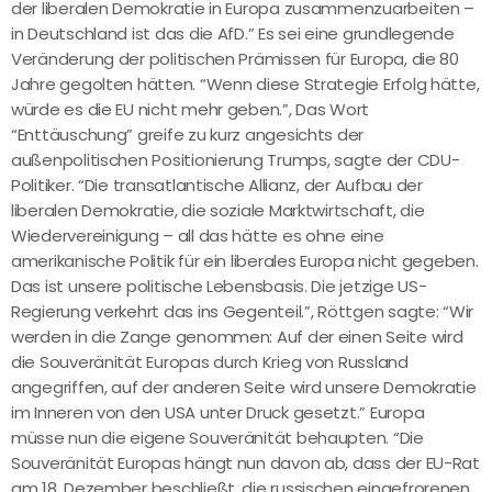
der liberalen Demokratie in Europa zusammenzuarbeiten –
in Deutschland ist das die AfD.” Es sei eine grundlegende
Veränderung der politischen Prämissen für Europa, die 80
Jahre gegolten hätten. “Wenn diese Strategie Erfolg hätte,
würde es die EU nicht mehr geben.”, Das Wort
“Enttäuschung” greife zu kurz angesichts der
außenpolitischen Positionierung Trumps, sagte der CDU-
Politiker. “Die transatlantische Allianz, der Aufbau der
liberalen Demokratie, die soziale Marktwirtschaft, die
Wiedervereinigung – all das hätte es ohne eine
amerikanische Politik für ein liberales Europa nicht gegeben.
Das ist unsere politische Lebensbasis. Die jetzige US-
Regierung verkehrt das ins Gegenteil.”, Röttgen sagte: “Wir
werden in die Zange genommen: Auf der einen Seite wird
die Souveränität Europas durch Krieg von Russland
angegriffen, auf der anderen Seite wird unsere Demokratie
im Inneren von den USA unter Druck gesetzt.” Europa
müsse nun die eigene Souveränität behaupten. “Die
Souveränität Europas hängt nun davon ab, dass der EU-Rat
am 18. Dezember beschließt, die russischen eingefrorenen