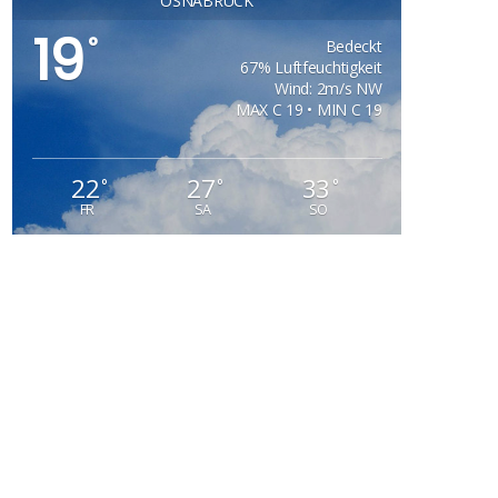
OSNABRÜCK
19
°
Bedeckt
67% Luftfeuchtigkeit
Wind: 2m/s NW
MAX C 19 • MIN C 19
22
27
33
°
°
°
FR
SA
SO