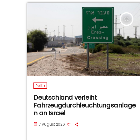
insert_link
Politik
Deutschland verleiht
Fahrzeugdurchleuchtungsanlage
n an Israel
7 August 2026
today