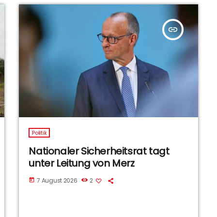
insert_link
Politik
Nationaler Sicherheitsrat tagt
unter Leitung von Merz
7 August 2026
2
today