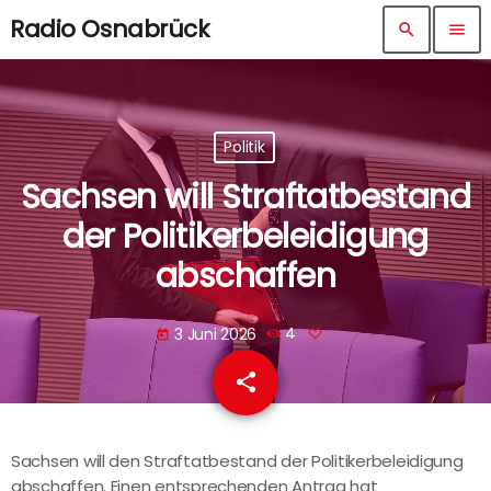
Radio Osnabrück
search
menu
Politik
Sachsen will Straftatbestand
der Politikerbeleidigung
abschaffen
3 Juni 2026
4
today
share
email
Sachsen will den Straftatbestand der Politikerbeleidigung
abschaffen. Einen entsprechenden Antrag hat