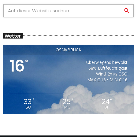
search
Wetter
OSNABRÜCK
16
°
Überwiegend bewölkt
68% Luftfeuchtigkeit
Wind: 2m/s OSO
MAX C 16 • MIN C 16
33
25
24
°
°
°
SO
MO
DI