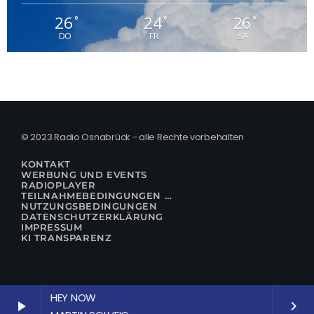
26
24
26
°
°
°
DO
FR
SA
© 2023 Radio Osnabrück - alle Rechte vorbehalten
KONTAKT
WERBUNG UND EVENTS
RADIOPLAYER
TEILNAHMEBEDINGUNGEN FÜR GEWINNSPIELE
NUTZUNGSBEDINGUNGEN
DATENSCHUTZERKLÄRUNG
IMPRESSUM
KI TRANSPARENZ
HEY NOW
play_arrow
keyboard_arrow_right