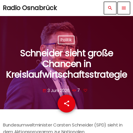
Radio Osnabrück
search
menu
Politik
Schneider sieht große
Chancen in
Kreislaufwirtschaftsstrategie
3 Juni 2026
7
today
share
email
Bundesumweltminister Carsten Schneider (SPD) sieht in
dem Aktionsprogramm zur Nationalen