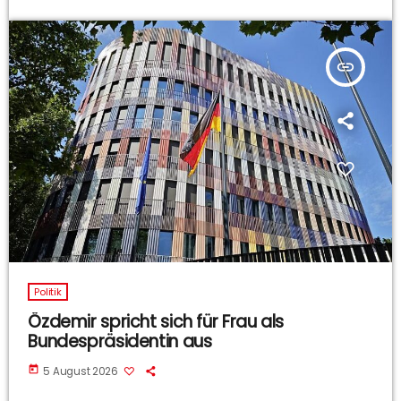
insert_link
Politik
Özdemir spricht sich für Frau als
Bundespräsidentin aus
today
5 August 2026