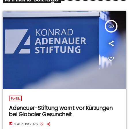
insert_link
Politik
Adenauer-Stiftung warnt vor Kürzungen
bei Globaler Gesundheit
today
6 August 2026