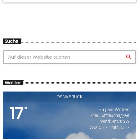
Suche
search
Wetter
OSNABRÜCK
17
°
Ein paar Wolken
74% Luftfeuchtigkeit
Wind: 4m/s SW
MAX C 17 • MIN C 17