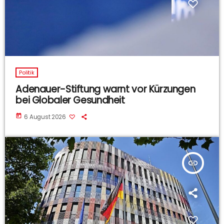
Politik
Adenauer-Stiftung warnt vor Kürzungen
bei Globaler Gesundheit
today
6 August 2026
insert_link