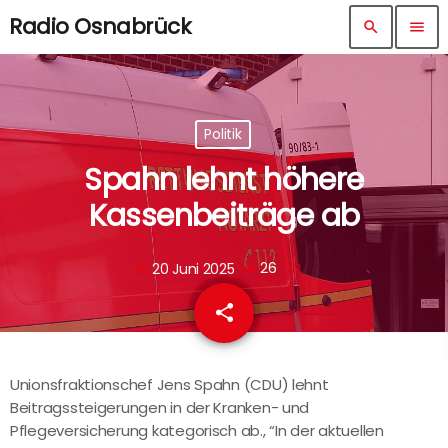
Radio Osnabrück
search
menu
Politik
Spahn lehnt höhere
Kassenbeiträge ab
20 Juni 2025
26
today
share
email
Unionsfraktionschef Jens Spahn (CDU) lehnt
Beitragssteigerungen in der Kranken- und
Pflegeversicherung kategorisch ab., “In der aktuellen