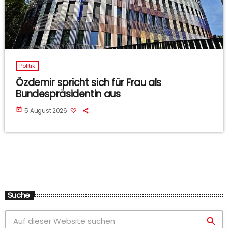
Politik
Özdemir spricht sich für Frau als
Bundespräsidentin aus
today
5 August 2026
Suche
search