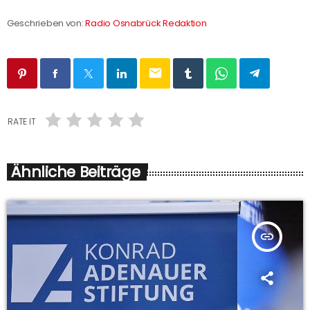
Geschrieben von:
Radio Osnabrück Redaktion
email
RATE IT
Ähnliche Beiträge
insert_link