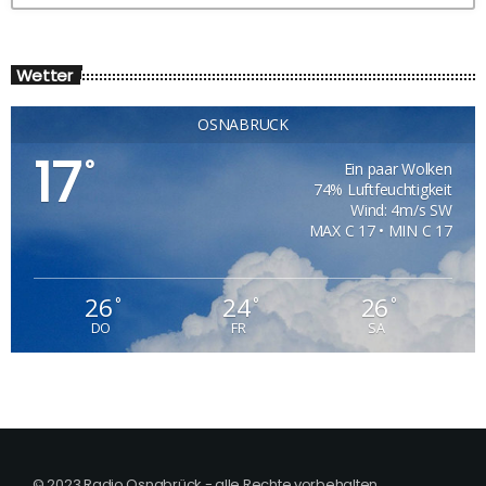
Wetter
OSNABRÜCK
17
°
Ein paar Wolken
74% Luftfeuchtigkeit
Wind: 4m/s SW
MAX C 17 • MIN C 17
26
24
26
°
°
°
DO
FR
SA
© 2023 Radio Osnabrück - alle Rechte vorbehalten