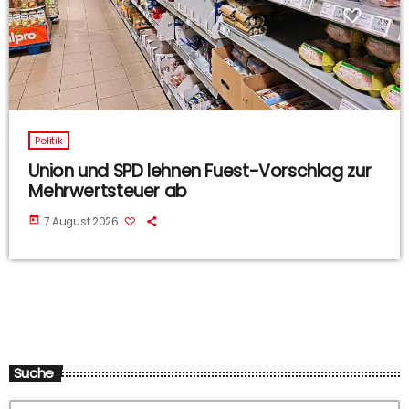
Politik
Union und SPD lehnen Fuest-Vorschlag zur
Mehrwertsteuer ab
today
7 August 2026
Suche