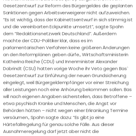
Gesetzentwurf zur Reform des Bürgergeldes die geplanten
Sanktionen gegen Arbeitsverweigerer nicht aufzuweichen.
“Es ist wichtig, dass der Kabinettsentwurf in sich stimmig ist
und die vereinbarten Eckpunkte umsetzt”, sagte Spahn
dem “Redaktionsnetzwerk Deutschland”. Außerdem
machte der CDU-Politiker klar, dass es im
parlamentarischen Verfahren keine größeren Änderungen
an den Reformplänen geben dürfe., Wirtschaftsministerin
Katherina Reiche (CDU) und Innenminister Alexander
Dobrindt (CSU) hatten vorige Woche ihr Veto gegen Bas`
Gesetzentwurf zur Einführung der neuen Grundsicherung
eingelegt, weil Bürgergeldempfänger vor einer Streichung
aller Leistungen noch eine Anhörung bekommen sollen. Bas
will nach eigenen Angaben sicherstellen, dass Betroffene –
etwa psychisch Kranke und Menschen, die Angst vor
Behörden hätten – nicht wegen einer Erkrankung Termine
versäumen., Spahn sagte dazu: “Es gibt ja eine
Härtefallregelung für genau solche Fälle. Aus dieser
Ausnahmeregelung darf jetzt aber nicht die