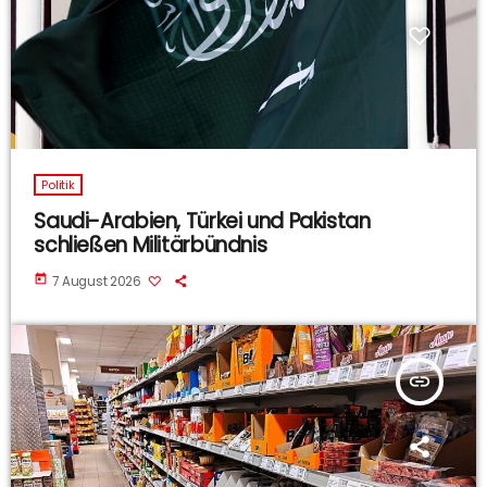
Politik
Saudi-Arabien, Türkei und Pakistan
schließen Militärbündnis
today
7 August 2026
insert_link