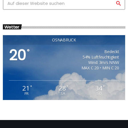
search
Wetter
OSNABRÜCK
20
°
Bedeckt
54% Luftfeuchtigkeit
Wind: 3m/s NNW
MAX C 20 • MIN C 20
21
28
34
°
°
°
FR
SA
SO