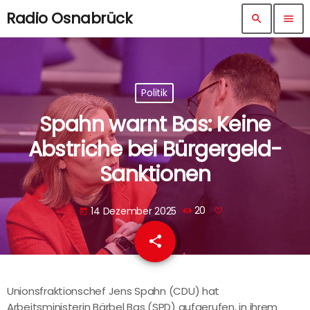
Radio Osnabrück
search
menu
Politik
Spahn warnt Bas: Keine
Abstriche bei Bürgergeld-
Sanktionen
14 Dezember 2025
20
today
share
email
Unionsfraktionschef Jens Spahn (CDU) hat
Arbeitsministerin Bärbel Bas (SPD) aufgerufen, in ihrem