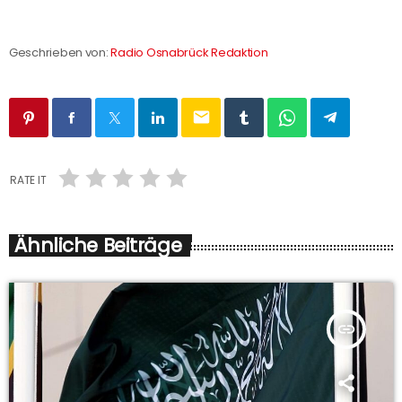
Geschrieben von:
Radio Osnabrück Redaktion
email
RATE IT
Ähnliche Beiträge
insert_link