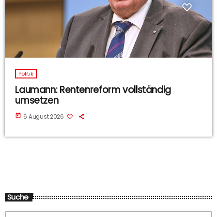
Politik
Laumann: Rentenreform vollständig
umsetzen
today
6 August 2026
Suche