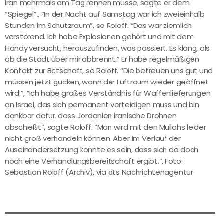
Iran mehrmals am Tag rennen müsse, sagte er dem
“Spiegel”., “In der Nacht auf Samstag war ich zweieinhalb
Stunden im Schutzraum”, so Roloff. “Das war ziemlich
verstörend. Ich habe Explosionen gehört und mit dem
Handy versucht, herauszufinden, was passiert. Es klang, als
ob die Stadt über mir abbrennt.” Er habe regelmäßigen
Kontakt zur Botschaft, so Roloff. “Die betreuen uns gut und
müssen jetzt gucken, wann der Luftraum wieder geöffnet
wird.”, “Ich habe großes Verständnis für Waffenlieferungen
an Israel, das sich permanent verteidigen muss und bin
dankbar dafür, dass Jordanien iranische Drohnen
abschießt”, sagte Roloff. “Man wird mit den Mullahs leider
nicht groß verhandeln können. Aber im Verlauf der
Auseinandersetzung könnte es sein, dass sich da doch
noch eine Verhandlungsbereitschaft ergibt.”, Foto:
Sebastian Roloff (Archiv), via dts Nachrichtenagentur