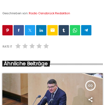
Geschrieben von:
Radio Osnabrück Redaktion
email
RATE IT
Ähnliche Beiträge
insert_link