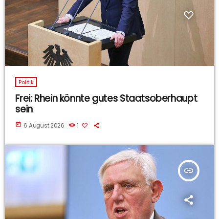
Politik
Frei: Rhein könnte gutes Staatsoberhaupt
sein
today
6 August 2026
1
insert_link