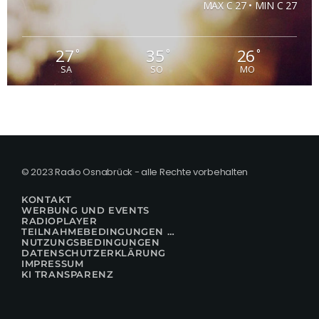
MAX C 27 • MIN C 27
27
35
26
°
°
°
SA
SO
MO
© 2023 Radio Osnabrück - alle Rechte vorbehalten
KONTAKT
WERBUNG UND EVENTS
RADIOPLAYER
TEILNAHMEBEDINGUNGEN FÜR GEWINNSPIELE
NUTZUNGSBEDINGUNGEN
DATENSCHUTZERKLÄRUNG
IMPRESSUM
KI TRANSPARENZ