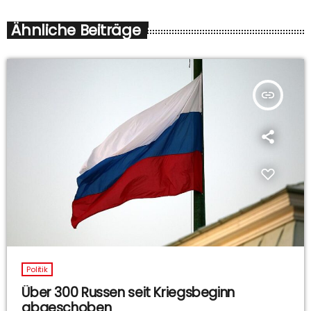
Ähnliche Beiträge
insert_link
Politik
Über 300 Russen seit Kriegsbeginn
abgeschoben