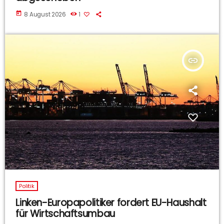
today
8 August 2026
1
insert_link
Politik
Linken-Europapolitiker fordert EU-Haushalt
für Wirtschaftsumbau