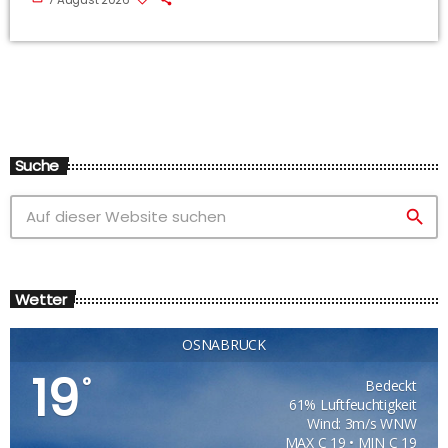
7 August 2026
Suche
search
Wetter
OSNABRÜCK
19
°
Bedeckt
61% Luftfeuchtigkeit
Wind: 3m/s WNW
MAX C 19 • MIN C 19