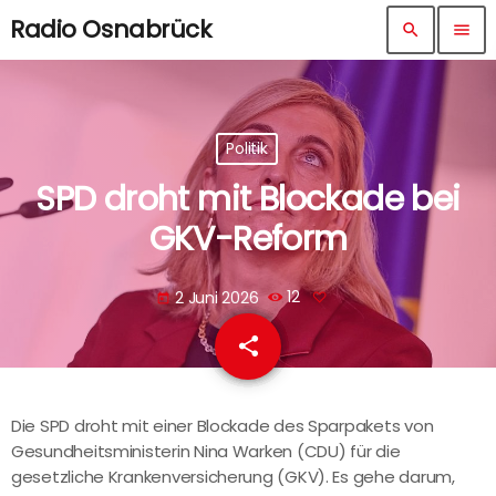
Radio Osnabrück
search
menu
Politik
SPD droht mit Blockade bei
GKV-Reform
2 Juni 2026
12
today
share
email
Die SPD droht mit einer Blockade des Sparpakets von
Gesundheitsministerin Nina Warken (CDU) für die
gesetzliche Krankenversicherung (GKV). Es gehe darum,