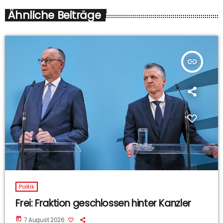
Ähnliche Beiträge
insert_link
Politik
Frei: Fraktion geschlossen hinter Kanzler
today
7 August 2026