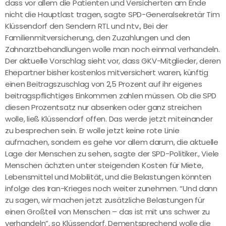
dass vor allem die Patienten und Versicherten am Ende
nicht die Hauptlast tragen, sagte SPD-Generalsekretär Tim
Klüssendorf den Sendern RTL und ntv., Bei der
Familienmitversicherung, den Zuzahlungen und den
Zahnarztbehandlungen wolle man noch einmal verhandeln.
Der aktuelle Vorschlag sieht vor, dass GKV-Mitglieder, deren
Ehepartner bisher kostenlos mitversichert waren, künftig
einen Beitragszuschlag von 2,5 Prozent auf ihr eigenes
beitragspflichtiges Einkommen zahlen müssen. Ob die SPD
diesen Prozentsatz nur absenken oder ganz streichen
wolle, ließ Klüssendorf offen. Das werde jetzt miteinander
zu besprechen sein. Er wolle jetzt keine rote Linie
aufmachen, sondern es gehe vor allem darum, die aktuelle
Lage der Menschen zu sehen, sagte der SPD-Politiker., Viele
Menschen ächzten unter steigenden Kosten für Miete,
Lebensmittel und Mobilität, und die Belastungen könnten
infolge des Iran-Krieges noch weiter zunehmen. “Und dann
zu sagen, wir machen jetzt zusätzliche Belastungen für
einen Großteil von Menschen – das ist mit uns schwer zu
verhandeln”, so Klüssendorf. Dementsprechend wolle die