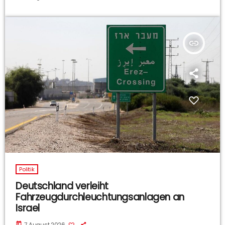
insert_link
Politik
Deutschland verleiht
Fahrzeugdurchleuchtungsanlagen an
Israel
today