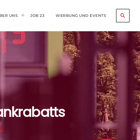
search
BER UNS
JOB 23
WERBUNG UND EVENTS
ankrabatts