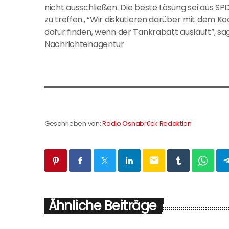
nicht ausschließen. Die beste Lösung sei aus SP
zu treffen., “Wir diskutieren darüber mit dem K
dafür finden, wenn der Tankrabatt ausläuft”, sagt
Nachrichtenagentur
Geschrieben von:
Radio Osnabrück Redaktion
email
Ähnliche Beiträge