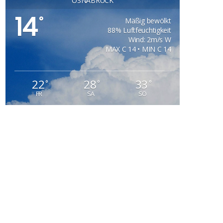
OSNABRÜCK
14
°
Mäßig bewölkt
88% Luftfeuchtigkeit
Wind: 2m/s W
MAX C 14 • MIN C 14
22
28
33
°
°
°
FR
SA
SO