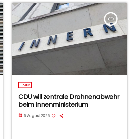
insert_link
Politik
CDU will zentrale Drohnenabwehr
beim Innenministerium
6 August 2026
today