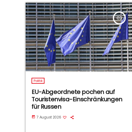
insert_link
Politik
EU-Abgeordnete pochen auf
Touristenvisa-Einschränkungen
für Russen
7 August 2026
today