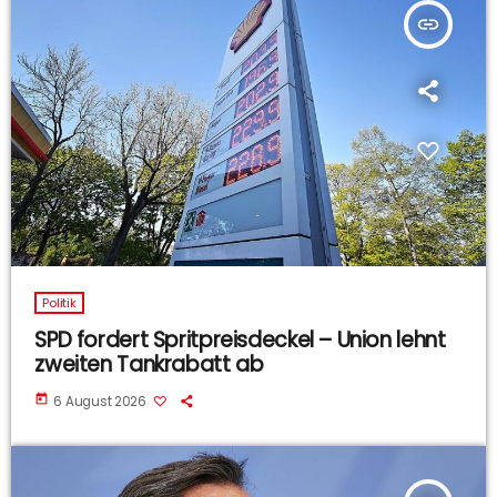
insert_link
Politik
SPD fordert Spritpreisdeckel – Union lehnt
zweiten Tankrabatt ab
today
6 August 2026