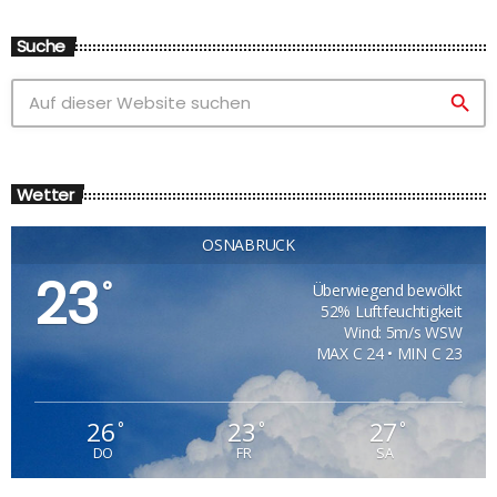
Suche
search
Wetter
OSNABRÜCK
23
°
Überwiegend bewölkt
52% Luftfeuchtigkeit
Wind: 5m/s WSW
MAX C 24 • MIN C 23
26
23
27
°
°
°
DO
FR
SA