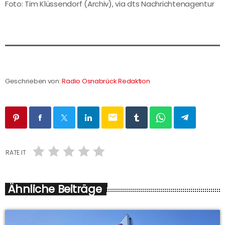
Foto: Tim Klüssendorf (Archiv), via dts Nachrichtenagentur
Geschrieben von:
Radio Osnabrück Redaktion
email
RATE IT
Ähnliche Beiträge