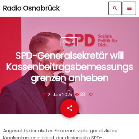
Radio Osnabrück
search
menu
Politik
SPD-Generalsekretär will
Kassenbeitragsbemessungs
grenzen anheben
21 Juni 2025
28
today
share
email
Angesichts der akuten Finanznot vieler gesetzlicher
Krankenkassen plädiert der designierte SPD-