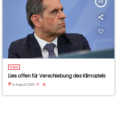
insert_link
Politik
Lies offen für Verschiebung des Klimaziels
today
6 August 2026