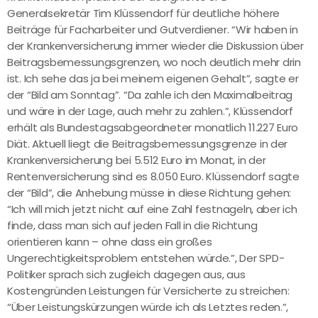
Generalsekretär Tim Klüssendorf für deutliche höhere
Beiträge für Facharbeiter und Gutverdiener. “Wir haben in
der Krankenversicherung immer wieder die Diskussion über
Beitragsbemessungsgrenzen, wo noch deutlich mehr drin
ist. Ich sehe das ja bei meinem eigenen Gehalt”, sagte er
der “Bild am Sonntag”. “Da zahle ich den Maximalbeitrag
und wäre in der Lage, auch mehr zu zahlen.”, Klüssendorf
erhält als Bundestagsabgeordneter monatlich 11.227 Euro
Diät. Aktuell liegt die Beitragsbemessungsgrenze in der
Krankenversicherung bei 5.512 Euro im Monat, in der
Rentenversicherung sind es 8.050 Euro. Klüssendorf sagte
der “Bild”, die Anhebung müsse in diese Richtung gehen:
“Ich will mich jetzt nicht auf eine Zahl festnageln, aber ich
finde, dass man sich auf jeden Fall in die Richtung
orientieren kann – ohne dass ein großes
Ungerechtigkeitsproblem entstehen würde.”, Der SPD-
Politiker sprach sich zugleich dagegen aus, aus
Kostengründen Leistungen für Versicherte zu streichen:
“Über Leistungskürzungen würde ich als Letztes reden.”,