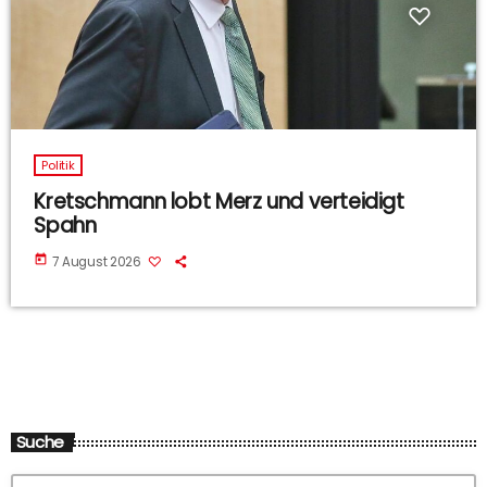
Politik
Kretschmann lobt Merz und verteidigt
Spahn
today
7 August 2026
Suche