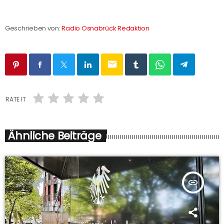
Geschrieben von:
Radio Osnabrück Redaktion
email
RATE IT
Ähnliche Beiträge
insert_link