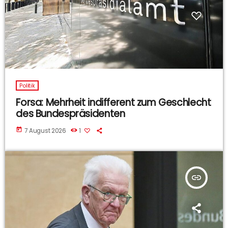
Politik
Forsa: Mehrheit indifferent zum Geschlecht
des Bundespräsidenten
today
7 August 2026
1
insert_link