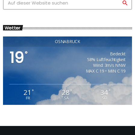
search
Wetter
OSNABRÜCK
19
°
Bedeckt
58% Luftfeuchtigkeit
Wind: 3m/s NNW
MAX C 19 • MIN C 19
21
28
34
°
°
°
FR
SA
SO