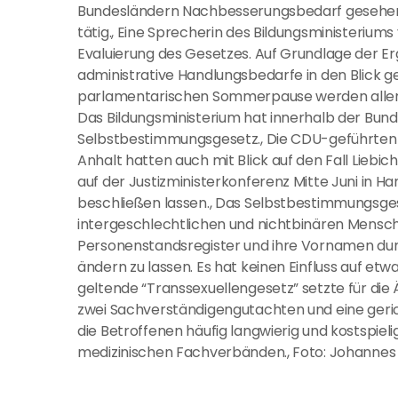
Bundesländern Nachbesserungsbedarf gesehen
tätig., Eine Sprecherin des Bildungsministeriums
Evaluierung des Gesetzes. Auf Grundlage der E
administrative Handlungsbedarfe in den Blick 
parlamentarischen Sommerpause werden allerdin
Das Bildungsministerium hat innerhalb der Bund
Selbstbestimmungsgesetz., Die CDU-geführten
Anhalt hatten auch mit Blick auf den Fall Liebi
auf der Justizministerkonferenz Mitte Juni in
beschließen lassen., Das Selbstbestimmungsges
intergeschlechtlichen und nichtbinären Mensch
Personenstandsregister und ihre Vornamen du
ändern zu lassen. Es hat keinen Einfluss auf e
geltende “Transsexuellengesetz” setzte für die
zwei Sachverständigengutachten und eine gerich
die Betroffenen häufig langwierig und kostspielig
medizinischen Fachverbänden., Foto: Johannes 