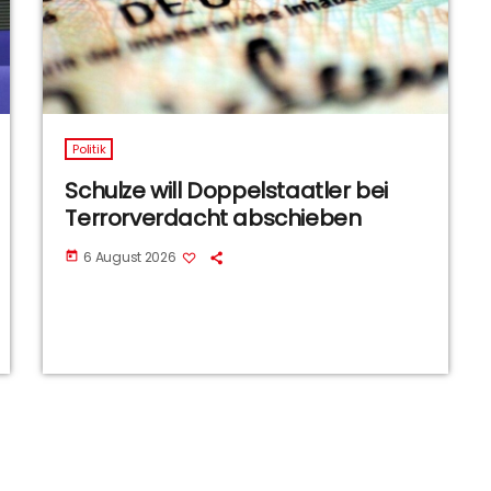
Politik
Schulze will Doppelstaatler bei
Terrorverdacht abschieben
6 August 2026
today