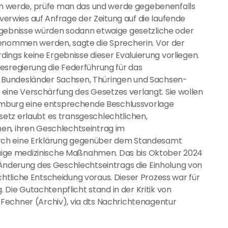
 werde, prüfe man das und werde gegebenenfalls
 verwies auf Anfrage der Zeitung auf die laufende
rgebnisse würden sodann etwaige gesetzliche oder
genommen werden, sagte die Sprecherin. Vor der
gs keine Ergebnisse dieser Evaluierung vorliegen.
esregierung die Federführung für das
 Bundesländer Sachsen, Thüringen und Sachsen-
ch eine Verschärfung des Gesetzes verlangt. Sie wollen
 Hamburg eine entsprechende Beschlussvorlage
etz erlaubt es transgeschlechtlichen,
en, ihren Geschlechtseintrag im
rch eine Erklärung gegenüber dem Standesamt
twaige medizinische Maßnahmen. Das bis Oktober 2024
 Änderung des Geschlechtseintrags die Einholung von
tliche Entscheidung voraus. Dieser Prozess war für
. Die Gutachtenpflicht stand in der Kritik von
Fechner (Archiv), via dts Nachrichtenagentur