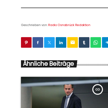
Geschrieben von:
Radio Osnabrück Redaktion
email
Ähnliche Beiträge
insert_link