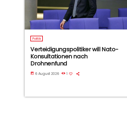
Politik
Verteidigungspolitiker will Nato-
Konsultationen nach
Drohnenfund
6 August 2026
1
today