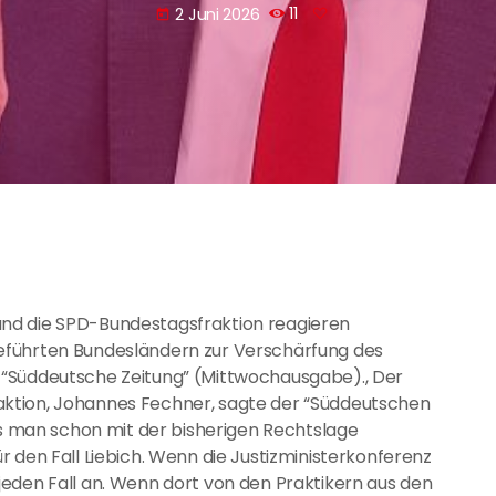
2 Juni 2026
11
today
nd die SPD-Bundestagsfraktion reagieren
eführten Bundesländern zur Verschärfung des
 “Süddeutsche Zeitung” (Mittwochausgabe)., Der
ktion, Johannes Fechner, sagte der “Süddeutschen
ass man schon mit der bisherigen Rechtslage
 den Fall Liebich. Wenn die Justizministerkonferenz
eden Fall an. Wenn dort von den Praktikern aus den