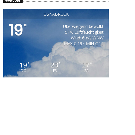
Wetter
OSNABRÜCK
19
°
Überwiegend bewölkt
51% Luftfeuchtigkeit
Wind: 6m/s WNW
MAX C 19 • MIN C 19
19
23
27
°
°
°
DO
FR
SA