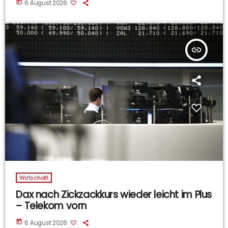
today
6 August 2026
insert_link
Wirtschaft
Dax nach Zickzackkurs wieder leicht im Plus
– Telekom vorn
today
6 August 2026