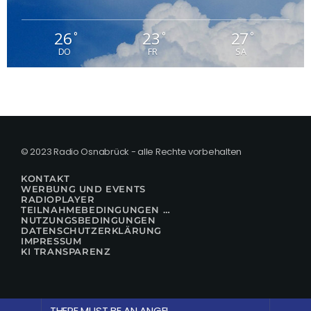
26
23
27
°
°
°
DO
FR
SA
© 2023 Radio Osnabrück - alle Rechte vorbehalten
KONTAKT
WERBUNG UND EVENTS
RADIOPLAYER
TEILNAHMEBEDINGUNGEN FÜR GEWINNSPIELE
NUTZUNGSBEDINGUNGEN
DATENSCHUTZERKLÄRUNG
IMPRESSUM
KI TRANSPARENZ
THERE MUST BE AN ANGEL