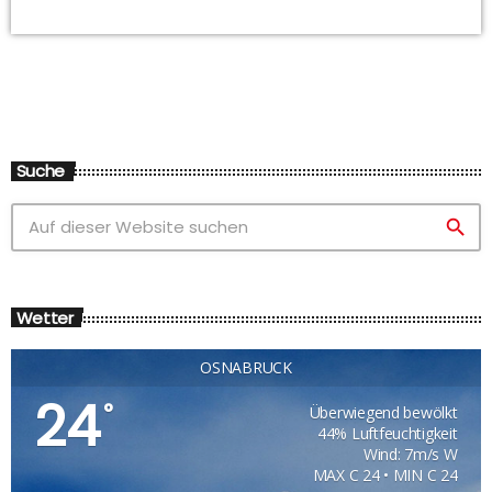
Suche
search
Wetter
OSNABRÜCK
24
°
Überwiegend bewölkt
44% Luftfeuchtigkeit
Wind: 7m/s W
MAX C 24 • MIN C 24