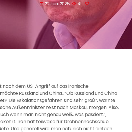
22 Juni 2025
31
today
t nach dem US-Angriff auf das iranische
chte Russland und China., “Ob Russland und China
et? Die Eskalationsgefahren sind sehr groß”, warnte
ische Außenminister reist nach Moskau, morgen. Also,
 auch wenn man nicht genau weiß, was passiert.”,
gekehrt. Iran hat teilweise für Drohnennachschub
ete. Und generell wird man natürlich nicht einfach