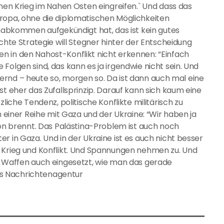
inen Krieg im Nahen Osten eingreifen.` Und dass das
uropa, ohne die diplomatischen Möglichkeiten
bkommen aufgekündigt hat, das ist kein gutes
chte Strategie will Stegner hinter der Entscheidung
n in den Nahost-Konflikt nicht erkennen: “Einfach
Folgen sind, das kann es ja irgendwie nicht sein. Und
chternd – heute so, morgen so. Da ist dann auch mal eine
st eher das Zufallsprinzip. Darauf kann sich kaum eine
liche Tendenz, politische Konflikte militärisch zu
n einer Reihe mit Gaza und der Ukraine: “Wir haben ja
ion brennt. Das Palästina-Problem ist auch noch
r in Gaza. Und in der Ukraine ist es auch nicht besser
s Krieg und Konflikt. Und Spannungen nehmen zu. Und
e Waffen auch eingesetzt, wie man das gerade
 dts Nachrichtenagentur