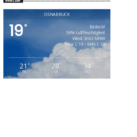
Wetter
OSNABRÜCK
19
°
Bedeckt
58% Luftfeuchtigkeit
Wind: 3m/s NNW
MAX C 19 • MIN C 19
21
28
34
°
°
°
FR
SA
SO