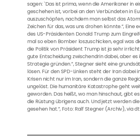
sagen: `Das ist prima, wenn die Amerikaner in e
geschehen ist, vorbei an den Verbündeten in E
auszuschöpfen, nachdem man selbst das Atoma
Zeichen für das, was uns drohen könnte.”, Eine e
des US-Präsidenten Donald Trump zum Eingreife
mal so eben Bomber loszuschicken, egal was die 
die Politik von Präsident Trump ist ja sehr irrli
gute Entscheidung zwischendrin dabei, aber es i
Strategie gründen.”, Stegner sieht eine grundsätz
lösen. Für den SPD-Linken steht der Iran dabei i
Krisen nicht nur im Iran, sondern die ganze Reg
ungelöst. Die humanitäre Katastrophe geht weite
geworden. Das heißt, wo man hinschaut, gibt e
die Rüstung übrigens auch. Und jetzt werden di
gesehen hat.”, Foto: Ralf Stegner (Archiv), via