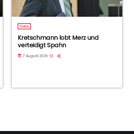
Politik
Kretschmann lobt Merz und
verteidigt Spahn
7 August 2026
today