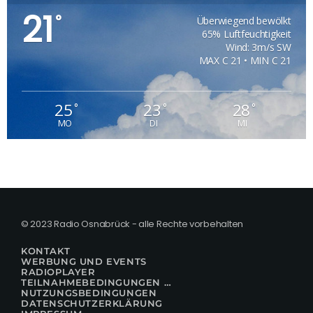
21
°
Überwiegend bewölkt
65% Luftfeuchtigkeit
Wind: 3m/s SW
MAX C 21 • MIN C 21
25
23
28
°
°
°
MO
DI
MI
© 2023 Radio Osnabrück - alle Rechte vorbehalten
KONTAKT
WERBUNG UND EVENTS
RADIOPLAYER
TEILNAHMEBEDINGUNGEN FÜR GEWINNSPIELE
NUTZUNGSBEDINGUNGEN
DATENSCHUTZERKLÄRUNG