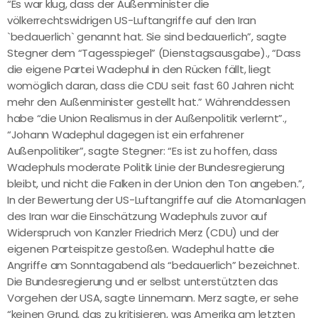
“Es war klug, dass der Außenminister die
völkerrechtswidrigen US-Luftangriffe auf den Iran
`bedauerlich` genannt hat. Sie sind bedauerlich”, sagte
Stegner dem “Tagesspiegel” (Dienstagsausgabe)., “Dass
die eigene Partei Wadephul in den Rücken fällt, liegt
womöglich daran, dass die CDU seit fast 60 Jahren nicht
mehr den Außenminister gestellt hat.” Währenddessen
habe “die Union Realismus in der Außenpolitik verlernt”.,
“Johann Wadephul dagegen ist ein erfahrener
Außenpolitiker”, sagte Stegner: “Es ist zu hoffen, dass
Wadephuls moderate Politik Linie der Bundesregierung
bleibt, und nicht die Falken in der Union den Ton angeben.”,
In der Bewertung der US-Luftangriffe auf die Atomanlagen
des Iran war die Einschätzung Wadephuls zuvor auf
Widerspruch von Kanzler Friedrich Merz (CDU) und der
eigenen Parteispitze gestoßen. Wadephul hatte die
Angriffe am Sonntagabend als “bedauerlich” bezeichnet.
Die Bundesregierung und er selbst unterstützten das
Vorgehen der USA, sagte Linnemann. Merz sagte, er sehe
“keinen Grund, das zu kritisieren, was Amerika am letzten