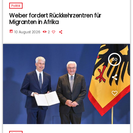
Politik
Weber fordert Rückkehrzentren für
Migranten in Afrika
today
10 August 2026
2
insert_link