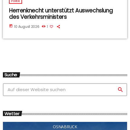
Politik
Herrenknecht unterstützt Auswechslung
des Verkehrsministers
today
10 August 2026
1
Suche
search
Wetter
OSNABRÜCK