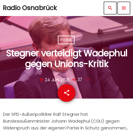
Radio Osnabrück
search
menu
Politik
Stegner verteidigt Wadephul
gegen Unions-Kritik
24 Juni 2025
37
today
share
email
Der SPD-Außenpolitiker Ralf Stegner hat
Bundesaußenminister Johann Wadephul (CDU) gegen
Widerspruch aus der eigenen Partei in Schutz genommen.,