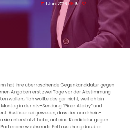
1 Juni 2026
16
today
nn hat ihre überraschende Gegenkandidatur gegen
genen Angaben erst zwei Tage vor der Abstimmung
n wollen., “Ich wollte das gar nicht, weil ich bin
Montag in der ntv-Sendung “Pinar Atalay” und
ent. Auslöser sei gewesen, dass der nordrhein-
 sie unterstützt habe, auf eine Kandidatur gegen
er Partei eine wachsende Enttäuschung darüber