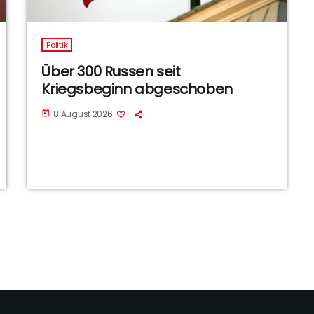
Politik
Über 300 Russen seit
Kriegsbeginn abgeschoben
8 August 2026
today