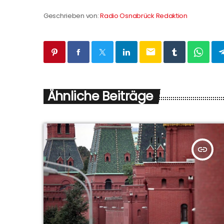
Geschrieben von:
Radio Osnabrück Redaktion
email
Ähnliche Beiträge
insert_link