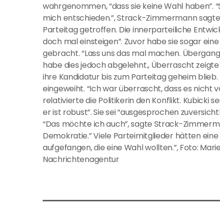
wahrgenommen, “dass sie keine Wahl haben”. “
mich entschieden.”, Strack-Zimmermann sagte, 
Parteitag getroffen. Die innerparteiliche Entwic
doch mal einsteigen”. Zuvor habe sie sogar eine
gebracht. “Lass uns das mal machen. Übergangsw
habe dies jedoch abgelehnt., Überrascht zeigt
ihre Kandidatur bis zum Parteitag geheim blieb
eingeweiht. “Ich war überrascht, dass es nicht v
relativierte die Politikerin den Konflikt. Kubick
er ist robust”. Sie sei “ausgesprochen zuversic
“Das möchte ich auch”, sagte Strack-Zimmerma
Demokratie.” Viele Parteimitglieder hätten eine
aufgefangen, die eine Wahl wollten.”, Foto: M
Nachrichtenagentur