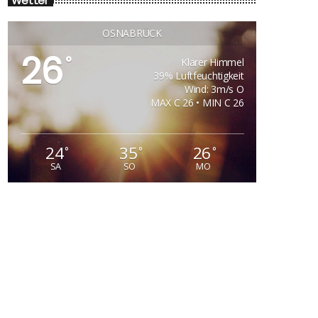
Wetter
OSNABRÜCK
26
°
Klarer Himmel
39% Luftfeuchtigkeit
Wind: 3m/s O
MAX C 26 • MIN C 26
24
35
26
°
°
°
SA
SO
MO