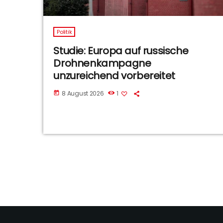
Politik
Studie: Europa auf russische
Drohnenkampagne
unzureichend vorbereitet
8 August 2026
1
today