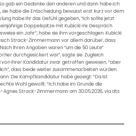
So gab ein Gedanke den anderen und dann habe ich
sie habe die Entscheidung bewusst erst kurz vor dem
klung habe ihr das Gefühl gegeben, “ich sollte jetzt
 einjährige Doppelspitze mit Kubicki ins Gespräch
eise ein Jahr”, habe sie ihm vorgeschlagen. Kubicki
e sich Strack-Zimmermann vor allem darüber, dass
. Nach ihren Angaben waren “um die 50 Leute”
orher durchgesickert war”, sagte sie. Zugleich
i sei von ihrer Kandidatur zwar getroffen gewesen, “aber
htlich”, dass beide weiter zusammenarbeiten würden.
nn. Die Kampfkandidatur habe gezeigt: “Da ist
 echte Wahl gewollt: “Ich habe im Grunde die
arie-Agnes Strack-Zimmermann am 30.05.2026, via dts