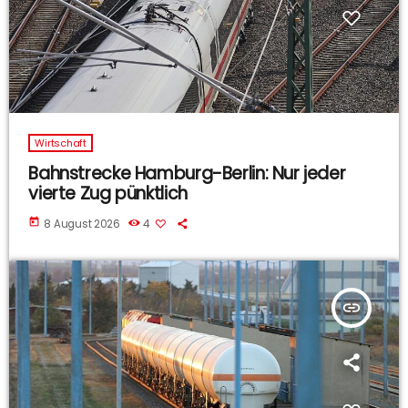
Wirtschaft
Bahnstrecke Hamburg-Berlin: Nur jeder
vierte Zug pünktlich
today
8 August 2026
4
insert_link