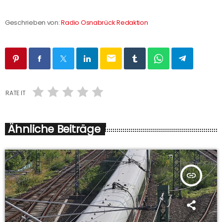
Geschrieben von:
Radio Osnabrück Redaktion
email
RATE IT
Ähnliche Beiträge
insert_link