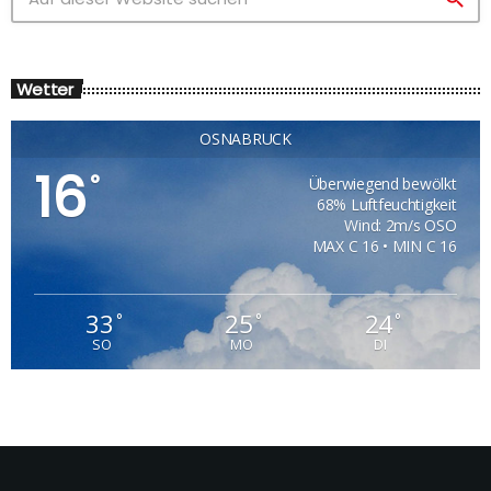
Wetter
OSNABRÜCK
16
°
Überwiegend bewölkt
68% Luftfeuchtigkeit
Wind: 2m/s OSO
MAX C 16 • MIN C 16
33
25
24
°
°
°
SO
MO
DI