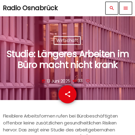
Radio Osnabrück
search
menu
Wirtschaft
Studie: Längeres Arbeiten im
Büro macht nicht krank
13 Juni 2025
33
today
share
email
Flexiblere Arbeitsformen rufen bei Bürobeschäftigten
offenbar keine zusätzlichen gesundheitlichen Risiken
hervor. Das zeigt eine Studie des arbeitgebernahen