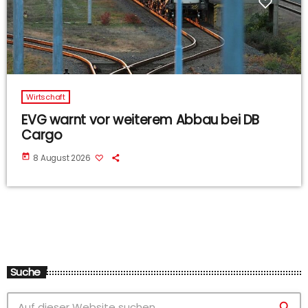
Wirtschaft
EVG warnt vor weiterem Abbau bei DB
Cargo
today
8 August 2026
Suche
search