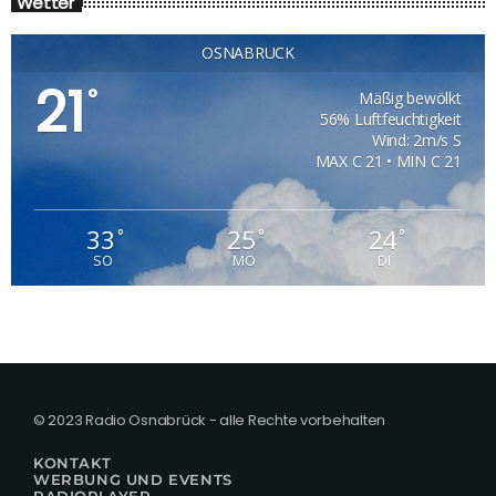
Wetter
OSNABRÜCK
21
°
Mäßig bewölkt
56% Luftfeuchtigkeit
Wind: 2m/s S
MAX C 21 • MIN C 21
33
25
24
°
°
°
SO
MO
DI
© 2023 Radio Osnabrück - alle Rechte vorbehalten
KONTAKT
WERBUNG UND EVENTS
RADIOPLAYER