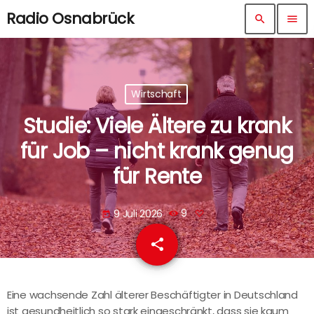
Radio Osnabrück
search
menu
Wirtschaft
Studie: Viele Ältere zu krank
für Job – nicht krank genug
für Rente
9 Juli 2026
9
today
share
email
Eine wachsende Zahl älterer Beschäftigter in Deutschland
ist gesundheitlich so stark eingeschränkt, dass sie kaum