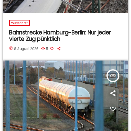
Wirtschaft
Bahnstrecke Hamburg-Berlin: Nur jeder
vierte Zug pünktlich
today
8 August 2026
5
insert_link