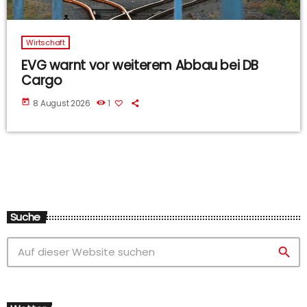
Wirtschaft
EVG warnt vor weiterem Abbau bei DB
Cargo
today
8 August 2026
1
Suche
search