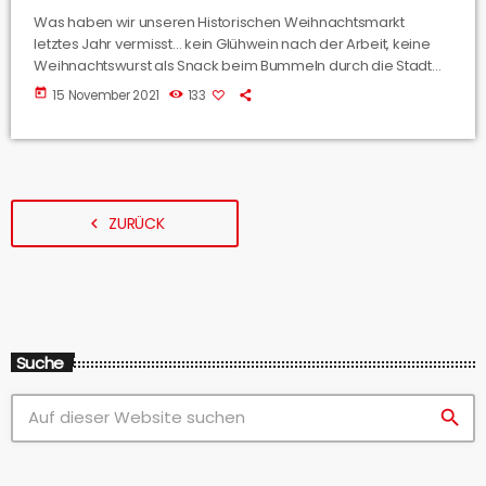
Was haben wir unseren Historischen Weihnachtsmarkt
letztes Jahr vermisst… kein Glühwein nach der Arbeit, keine
Weihnachtswurst als Snack beim Bummeln durch die Stadt
und kaum weihnachtliche Stimmung… das war schlimm, aber
today
15 November 2021
133
dieses Jahr soll’s besser werden! Wir haben mit der
Oberbürgermeisterin von Osnabrück, Katharina Pötter,
gesprochen.
ZURÜCK
navigate_before
Suche
search