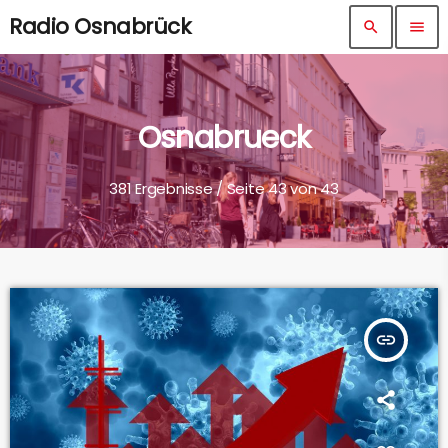
Radio Osnabrück
search
menu
Osnabrueck
381 Ergebnisse / Seite 43 von 43
insert_link