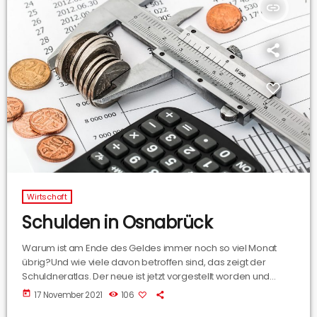
insert_link
Wirtschaft
Schulden in Osnabrück
Warum ist am Ende des Geldes immer noch so viel Monat
übrig?Und wie viele davon betroffen sind, das zeigt der
Schuldneratlas. Der neue ist jetzt vorgestellt worden und
darüber sprechen ich mit Armin Trojan von der Creditreform
today
17 November 2021
106
Osnabrück.