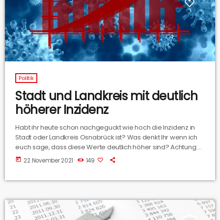
Politik
Stadt und Landkreis mit deutlich
höherer Inzidenz
Habt ihr heute schon nachgeguckt wie hoch die Inzidenz in
Stadt oder Landkreis Osnabrück ist? Was denkt Ihr wenn ich
euch sage, dass diese Werte deutlich höher sind? Achtung:
jetzt kommen ein paar Zahlen: Laut Robert Koch Institut liegt
today
22 November 2021
149
die Inzidenz in der Stadt Osnabrück bei 79,8 und im Landkreis
bei 146,9. Auch der gemeinsame Gesundheitsdienst für Stadt
und Landkreis Osnabrück berechnet eine Inzidenz aber
diese liegt nun deutlich über […]