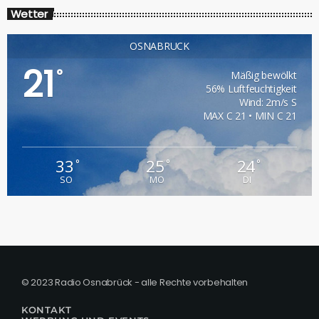
Wetter
OSNABRÜCK
21
°
Mäßig bewölkt
56% Luftfeuchtigkeit
Wind: 2m/s S
MAX C 21 • MIN C 21
33
25
24
°
°
°
SO
MO
DI
© 2023 Radio Osnabrück - alle Rechte vorbehalten
KONTAKT