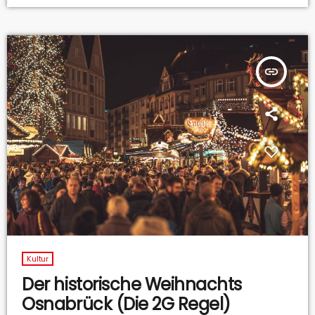
insert_link
Kultur
Der historische Weihnachts
Osnabrück (Die 2G Regel)